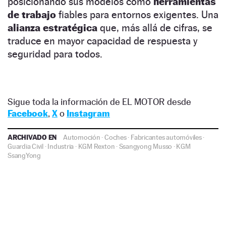
posicionando sus modelos como
herramientas
de trabajo
fiables para entornos exigentes. Una
alianza estratégica
que, más allá de cifras, se
traduce en mayor capacidad de respuesta y
seguridad para todos.
Sigue toda la información de EL MOTOR desde
Facebook
,
X
o
Instagram
ARCHIVADO EN
Automoción
·
Coches
·
Fabricantes automóviles
·
Guardia Civil
·
Industria
·
KGM Rexton
·
Ssangyong Musso
·
KGM
SsangYong