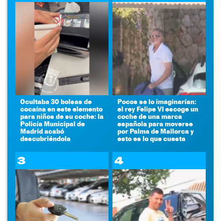
Ocultaba 30 bolsas de
Pocos se lo imaginarían:
cocaína en este elemento
el rey Felipe VI escoge un
para niños de su coche: la
coche de una marca
Policía Municipal de
española para moverse
Madrid acabó
por Palma de Mallorca y
descubriéndola
esto es lo que cuesta
3
4