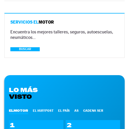
SERVICIOS EL
MOTOR
Encuentra los mejores talleres, seguros, autoescuelas,
neumáticos…
BUSCAR
LO MÁS
VISTO
ELMOTOR
EL HUFFPOST
EL PAÍS
AS
CADENA SER
1
2