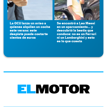
La OCU lanza un aviso a
Se encontró a Leo Messi
quienes alquilen un coche
en un aparcamiento... y
este verano: este
descubrió la bestia que
despiste puede costarte
conduce: no es un Ferrari
cientos de euros
ni un Lamborghini y esto
es lo que cuesta