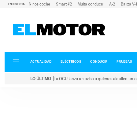
Niños coche
Smart #2
Multa conducir
A-2
Baliza V
ES NOTICIA:
ACTUALIDAD
ELÉCTRICOS
CONDUCIR
ACTUALIDAD
ELÉCTRICOS
CONDUCIR
PRUEBAS
PRUEBAS
Saltar
VIRALES
LO ÚLTIMO
La OCU lanza un aviso a quienes alquilen un c
al
PODCAST
LO ÚLTIMO
La OCU lanza un aviso a quienes alquilen un coche 
contenido
MOTOS
TECNOLOGÍA
SUPERCOCHES
MOTORTV
PREMIOS
SERVICIOS