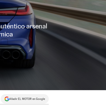
uténtico arsenal
ámica
Añadir EL MOTOR en Google