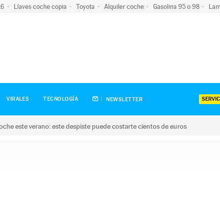
-16
Llaves coche copia
Toyota
Alquiler coche
Gasolina 95 o 98
Lam
SERVIC
VIRALES
TECNOLOGÍA
NEWSLETTER
oche este verano: este despiste puede costarte cientos de euros
este verano: este despiste puede costarte cientos de euros