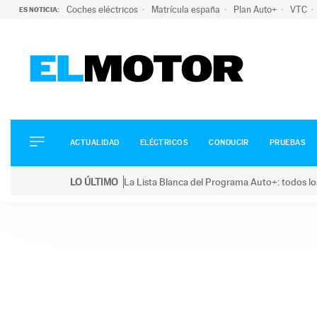
Coches eléctricos
Matrícula españa
Plan Auto+
VTC
ES NOTICIA:
ACTUALIDAD
ELÉCTRICOS
CONDUCIR
ACTUALIDAD
ELÉCTRICOS
CONDUCIR
PRUEBAS
PRUEBAS
Saltar
VIRALES
LO ÚLTIMO
La Lista Blanca del Programa Auto+: todos lo
al
PODCAST
LO ÚLTIMO
La Lista Blanca del Programa Auto+: todos los coc
contenido
MOTOS
TECNOLOGÍA
SUPERCOCHES
MOTORTV
PREMIOS
SERVICIOS