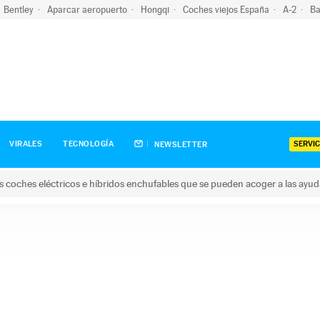
Bentley
Aparcar aeropuerto
Hongqi
Coches viejos España
A-2
Ba
SERVIC
VIRALES
TECNOLOGÍA
NEWSLETTER
s coches eléctricos e híbridos enchufables que se pueden acoger a las ayu
hes eléctricos e híbridos enchufables que se pueden acoger a la