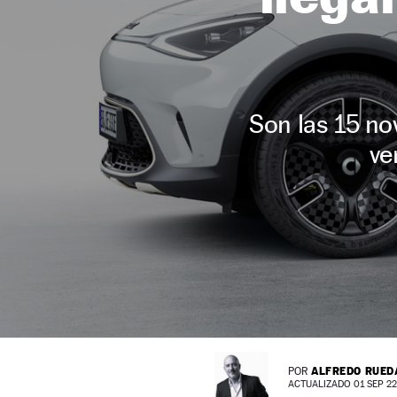
Son las 15 no
ve
ALFREDO RUED
POR
ACTUALIZADO 01 SEP 22 