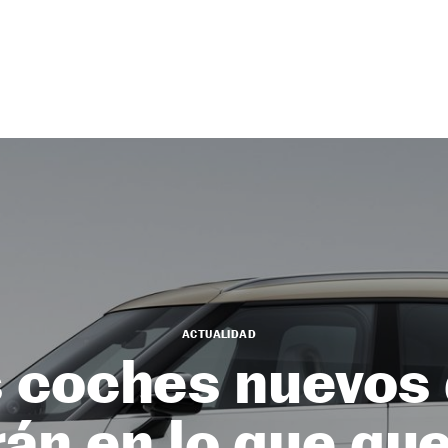
ACTUALIDAD
 coches nuevos
rán en lo que qu