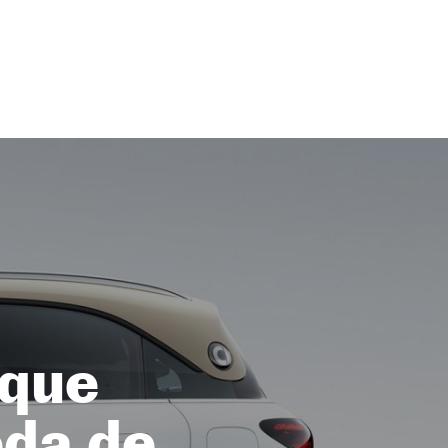
 que
eda de