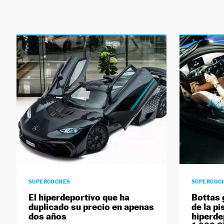
SUPERCOCHES
SUPERCOC
El hiperdeportivo que ha
Bottas 
duplicado su precio en apenas
de la pi
dos años
hiperde