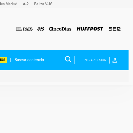
des Madrid
A-2
Baliza V-16
IOS
INICIAR SESIÓN