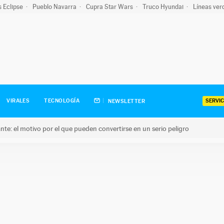
s Eclipse
Pueblo Navarra
Cupra Star Wars
Truco Hyundai
Líneas ver
SERVIC
VIRALES
TECNOLOGÍA
NEWSLETTER
olante: el motivo por el que pueden convertirse en un serio peligro
e: el motivo por el que pueden convertirse en un serio peligro