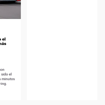
 el
más
con
 sido el
is minutos
ring.