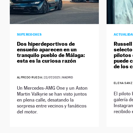
SUPERCOCHES
ACTUALID
Dos hiperdeportivos de
Russell
ensueño aparecen en un
selecto
tranquilo pueblo de Málaga:
pilotos
esta es la curiosa razón
puede c
de los c
ALFREDO RUEDA
|
22/07/2025
| MADRID
ELENA SANZ
Un Mercedes-AMG One y un Aston
El piloto
Martin Valkyrie se han visto juntos
galería d
en plena calle, desatando la
Instagram
sorpresa entre vecinos y fanáticos
recibido 
del motor.