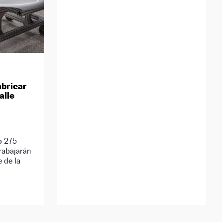
abricar
alle
o 275
rabajarán
e de la