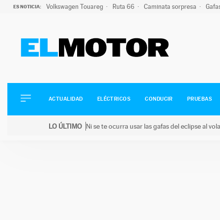
Volkswagen Touareg
Ruta 66
Caminata sorpresa
Gafa
ES NOTICIA:
ACTUALIDAD
ELÉCTRICOS
CONDUCIR
ACTUALIDAD
ELÉCTRICOS
CONDUCIR
PRUEBAS
PRUEBAS
Saltar
VIRALES
LO ÚLTIMO
Ni se te ocurra usar las gafas del eclipse al v
al
PODCAST
LO ÚLTIMO
Ni se te ocurra usar las gafas del eclipse al volant
contenido
MOTOS
TECNOLOGÍA
SUPERCOCHES
MOTORTV
PREMIOS
SERVICIOS