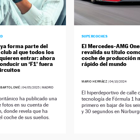
AD
SUPERCOCHES
 ya forma parte del
El Mercedes-AMG One
 club al que todos los
revalida su título como
 quieren entrar: ahora
coche de producción 
onducir un ‘F1’ fuera
rápido del mundo
ircuitos
MARIO HERRÁEZ
|
04/10/2024
 BARTOLOMÉ
|
04/05/2025
| MADRID
El hiperdeportivo de calle 
 británico ha publicado una
tecnología de Fórmula 1 ha
e fotos en su cuenta de
primero en bajar de los se
, donde revela que ha
y 30 segundos en Nürburg
el coche de sus sueños.