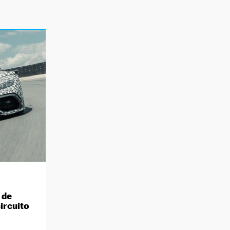
 de
ircuito