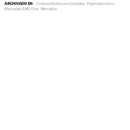
ARCHIVADO EN
Coches híbridos enchufables
·
Hiperdeportivos
·
Mercedes-AMG One
·
Mercedes