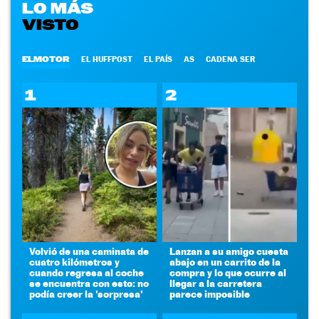
LO MÁS
VISTO
ELMOTOR
EL HUFFPOST
EL PAÍS
AS
CADENA SER
1
2
Volvió de una caminata de
Lanzan a su amigo cuesta
cuatro kilómetros y
abajo en un carrito de la
cuando regresa al coche
compra y lo que ocurre al
se encuentra con esto: no
llegar a la carretera
podía creer la 'sorpresa'
parece imposible