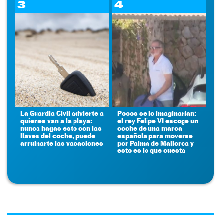
3
4
La Guardia Civil advierte a
Pocos se lo imaginarían:
quienes van a la playa:
el rey Felipe VI escoge un
nunca hagas esto con las
coche de una marca
llaves del coche, puede
española para moverse
arruinarte las vacaciones
por Palma de Mallorca y
esto es lo que cuesta