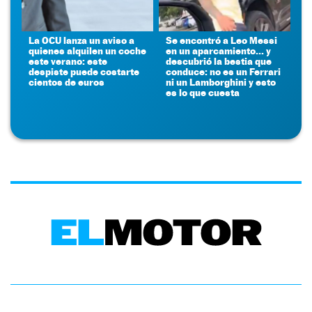
La OCU lanza un aviso a
Se encontró a Leo Messi
quienes alquilen un coche
en un aparcamiento... y
este verano: este
descubrió la bestia que
despiste puede costarte
conduce: no es un Ferrari
cientos de euros
ni un Lamborghini y esto
es lo que cuesta