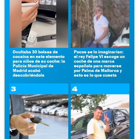
Ocultaba 30 bolsas de
Pocos se lo imaginarían:
cocaína en este elemento
el rey Felipe VI escoge un
para niños de su coche: la
coche de una marca
Policía Municipal de
española para moverse
Madrid acabó
por Palma de Mallorca y
descubriéndola
esto es lo que cuesta
3
4