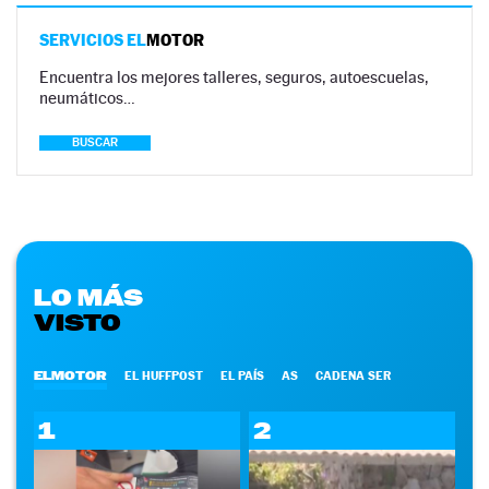
SERVICIOS EL
MOTOR
Encuentra los mejores talleres, seguros, autoescuelas,
neumáticos…
BUSCAR
LO MÁS
VISTO
ELMOTOR
EL HUFFPOST
EL PAÍS
AS
CADENA SER
1
2