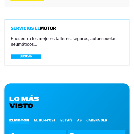
SERVICIOS EL
MOTOR
Encuentra los mejores talleres, seguros, autoescuelas,
neumáticos…
BUSCAR
LO MÁS
VISTO
ELMOTOR
EL HUFFPOST
EL PAÍS
AS
CADENA SER