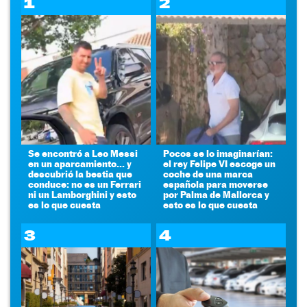
1
2
Se encontró a Leo Messi
Pocos se lo imaginarían:
en un aparcamiento... y
el rey Felipe VI escoge un
descubrió la bestia que
coche de una marca
conduce: no es un Ferrari
española para moverse
ni un Lamborghini y esto
por Palma de Mallorca y
es lo que cuesta
esto es lo que cuesta
3
4