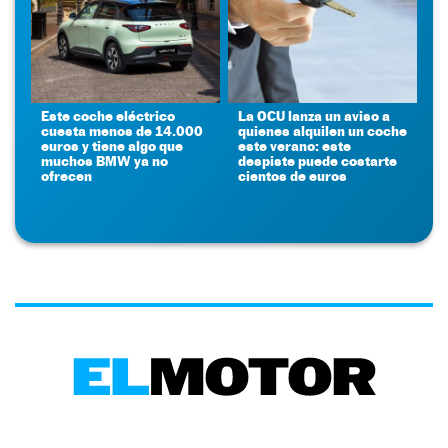
Este coche eléctrico
La OCU lanza un aviso a
cuesta menos de 14.000
quienes alquilen un coche
euros y tiene algo que
este verano: este
muchos BMW ya no
despiste puede costarte
ofrecen
cientos de euros