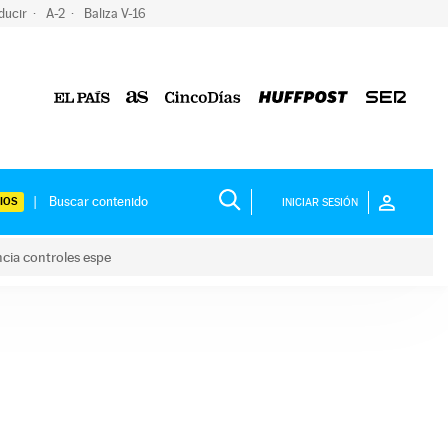
ducir
A-2
Baliza V-16
IOS
INICIAR SESIÓN
ncia controles espe
 y anuncia controles espe