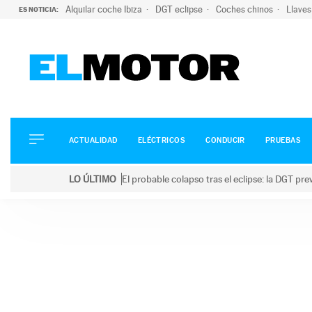
Alquilar coche Ibiza
DGT eclipse
Coches chinos
Llaves
ES NOTICIA:
ACTUALIDAD
ELÉCTRICOS
CONDUCIR
ACTUALIDAD
ELÉCTRICOS
CONDUCIR
PRUEBAS
PRUEBAS
Saltar
VIRALES
LO ÚLTIMO
El probable colapso tras el eclipse: la DGT p
al
PODCAST
LO ÚLTIMO
El probable colapso tras el eclipse: la DGT prevé u
contenido
MOTOS
TECNOLOGÍA
SUPERCOCHES
MOTORTV
PREMIOS
SERVICIOS