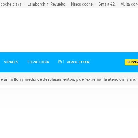
 coche playa
Lamborghini Revuelto
Niños coche
Smart #2
Multa con
SERVIC
VIRALES
TECNOLOGÍA
NEWSLETTER
revé un millón y medio de desplazamientos, pide “extremar la atención” y anu
n millón y medio de desplazamientos, pide “extremar la atención”