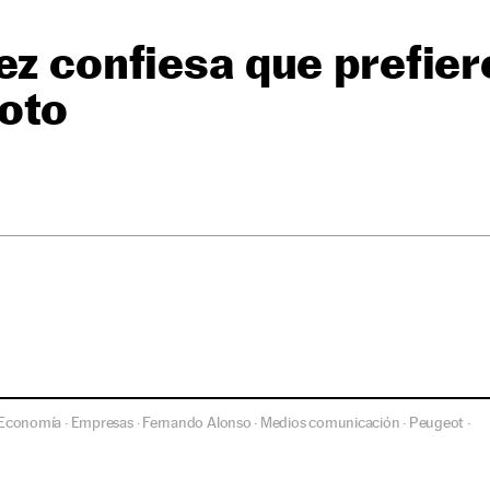
ez confiesa que prefie
loto
Economía
Empresas
Fernando Alonso
Medios comunicación
Peugeot
·
·
·
·
·