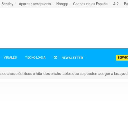
Bentley
Aparcar aeropuerto
Hongqi
Coches viejos España
A-2
Ba
SERVIC
VIRALES
TECNOLOGÍA
NEWSLETTER
s coches eléctricos e híbridos enchufables que se pueden acoger a las ayu
hes eléctricos e híbridos enchufables que se pueden acoger a la