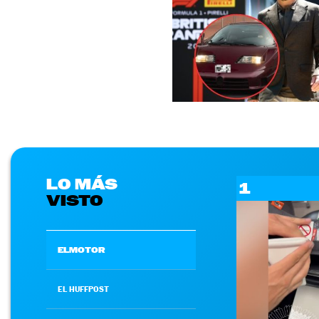
LO MÁS
1
VISTO
ELMOTOR
EL HUFFPOST