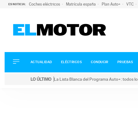
Coches eléctricos
Matrícula españa
Plan Auto+
VTC
ES NOTICIA:
ACTUALIDAD
ELÉCTRICOS
CONDUCIR
ACTUALIDAD
ELÉCTRICOS
CONDUCIR
PRUEBAS
PRUEBAS
Saltar
VIRALES
LO ÚLTIMO
La Lista Blanca del Programa Auto+: todos lo
al
PODCAST
LO ÚLTIMO
La Lista Blanca del Programa Auto+: todos los coc
contenido
MOTOS
TECNOLOGÍA
SUPERCOCHES
MOTORTV
PREMIOS
SERVICIOS