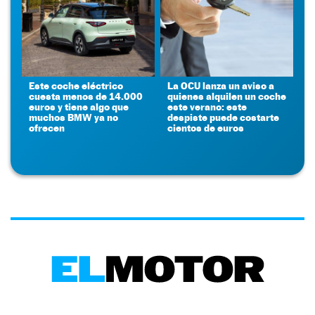
Este coche eléctrico
La OCU lanza un aviso a
cuesta menos de 14.000
quienes alquilen un coche
euros y tiene algo que
este verano: este
muchos BMW ya no
despiste puede costarte
ofrecen
cientos de euros