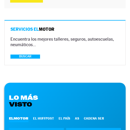
SERVICIOS EL
MOTOR
Encuentra los mejores talleres, seguros, autoescuelas,
neumáticos…
BUSCAR
LO MÁS
VISTO
ELMOTOR
EL HUFFPOST
EL PAÍS
AS
CADENA SER