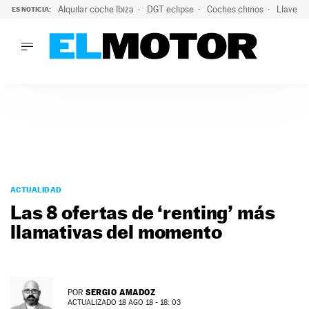
Alquilar coche Ibiza
DGT eclipse
Coches chinos
Llaves 
ES NOTICIA:
LO ÚLTIMO
El probable colapso tras el eclipse: la DGT prevé un millón 
LO ÚLTIMO
El probable colapso tras el eclipse: la DGT prevé un millón 
ACTUALIDAD
ELÉCTRICOS
CONDUCIR
PRUEBAS
Saltar
VIRALES
al
ACTUALIDAD
PODCAST
contenido
Las 8 ofertas de ‘renting’ más
MOTOS
llamativas del momento
TECNOLOGÍA
SUPERCOCHES
MOTORTV
PREMIOS
SERGIO AMADOZ
POR
SERVICIOS
ACTUALIZADO 18 AGO 18 - 18: 03