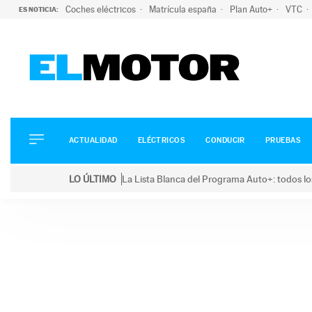
Coches eléctricos
Matrícula españa
Plan Auto+
VTC
ES NOTICIA:
ACTUALIDAD
ELÉCTRICOS
CONDUCIR
ACTUALIDAD
ELÉCTRICOS
CONDUCIR
PRUEBAS
PRUEBAS
Saltar
VIRALES
LO ÚLTIMO
La Lista Blanca del Programa Auto+: todos lo
al
PODCAST
LO ÚLTIMO
La Lista Blanca del Programa Auto+: todos los coc
contenido
MOTOS
TECNOLOGÍA
SUPERCOCHES
MOTORTV
PREMIOS
SERVICIOS