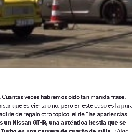
. Cuantas veces habremos oído tan manida frase.
nsar que es cierta o no, pero en este caso es la pur
dirle de regalo otro tópico, el de “las apariencias
s un Nissan GT-R, una auténtica bestia que se
 Turbo en una carrera de cuarto de milla.
¿Algo