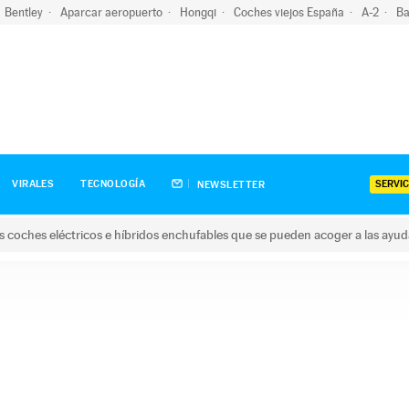
Bentley
Aparcar aeropuerto
Hongqi
Coches viejos España
A-2
Ba
SERVIC
VIRALES
TECNOLOGÍA
NEWSLETTER
s coches eléctricos e híbridos enchufables que se pueden acoger a las ayu
hes eléctricos e híbridos enchufables que se pueden acoger a la