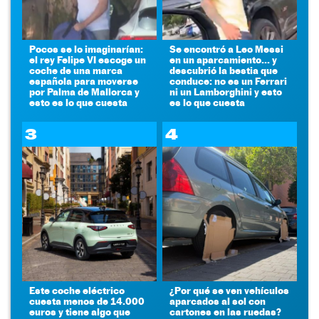
Pocos se lo imaginarían:
Se encontró a Leo Messi
el rey Felipe VI escoge un
en un aparcamiento... y
coche de una marca
descubrió la bestia que
española para moverse
conduce: no es un Ferrari
por Palma de Mallorca y
ni un Lamborghini y esto
esto es lo que cuesta
es lo que cuesta
3
4
Este coche eléctrico
¿Por qué se ven vehículos
cuesta menos de 14.000
aparcados al sol con
euros y tiene algo que
cartones en las ruedas?