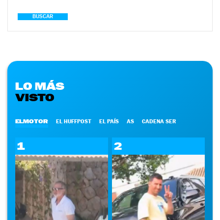
BUSCAR
LO MÁS
VISTO
ELMOTOR
EL HUFFPOST
EL PAÍS
AS
CADENA SER
1
2