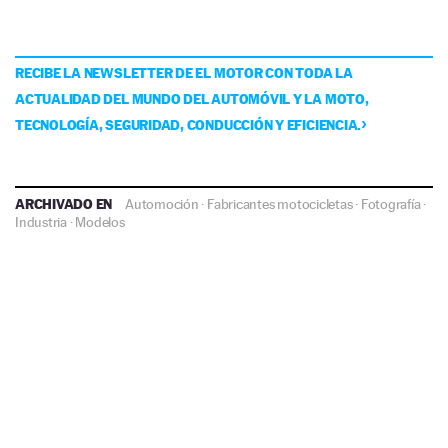
RECIBE LA NEWSLETTER DE EL MOTOR CON TODA LA
ACTUALIDAD DEL MUNDO DEL AUTOMÓVIL Y LA MOTO,
TECNOLOGÍA, SEGURIDAD, CONDUCCIÓN Y EFICIENCIA.
ARCHIVADO EN
Automoción
·
Fabricantes motocicletas
·
Fotografía
·
Industria
·
Modelos