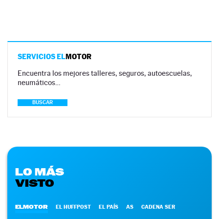
SERVICIOS EL
MOTOR
Encuentra los mejores talleres, seguros, autoescuelas,
neumáticos…
BUSCAR
LO MÁS
VISTO
ELMOTOR
EL HUFFPOST
EL PAÍS
AS
CADENA SER