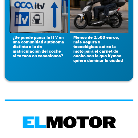
¿Se puede pasar la ITV en
Menos de 2.500 euros,
una comunidad autónoma
más segura y
distinta a la de
tecnológica: así es la
matriculación del coche
moto para el carnet de
si te toca en vacaciones?
coche con la que Kymco
quiere dominar la ciudad