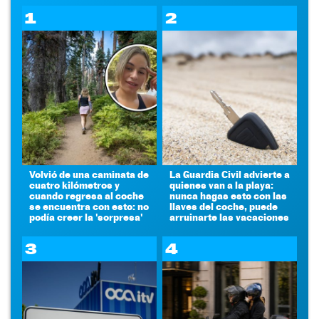
1
2
Volvió de una caminata de
La Guardia Civil advierte a
cuatro kilómetros y
quienes van a la playa:
cuando regresa al coche
nunca hagas esto con las
se encuentra con esto: no
llaves del coche, puede
podía creer la 'sorpresa'
arruinarte las vacaciones
3
4