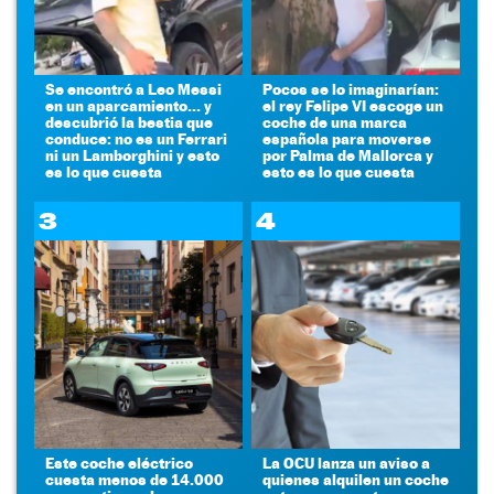
Se encontró a Leo Messi
Pocos se lo imaginarían:
en un aparcamiento... y
el rey Felipe VI escoge un
descubrió la bestia que
coche de una marca
conduce: no es un Ferrari
española para moverse
ni un Lamborghini y esto
por Palma de Mallorca y
es lo que cuesta
esto es lo que cuesta
3
4
Este coche eléctrico
La OCU lanza un aviso a
cuesta menos de 14.000
quienes alquilen un coche