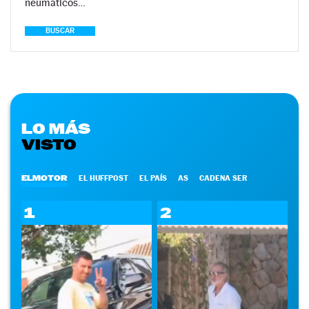
neumáticos…
BUSCAR
LO MÁS
VISTO
ELMOTOR
EL HUFFPOST
EL PAÍS
AS
CADENA SER
1
2