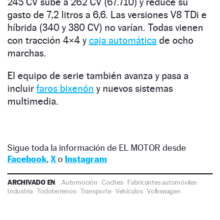
245 CV sube a 262 CV (67.710) y reduce su
gasto de 7,2 litros a 6,6. Las versiones V8 TDi e
híbrida (340 y 380 CV) no varían. Todas vienen
con tracción 4×4 y
caja automática
de ocho
marchas.
El equipo de serie también avanza y pasa a
incluir
faros bixenón
y nuevos sistemas
multimedia.
Sigue toda la información de EL MOTOR desde
Facebook
,
X
o
Instagram
ARCHIVADO EN
Automoción
·
Coches
·
Fabricantes automóviles
·
Industria
·
Todoterrenos
·
Transporte
·
Vehículos
·
Volkswagen