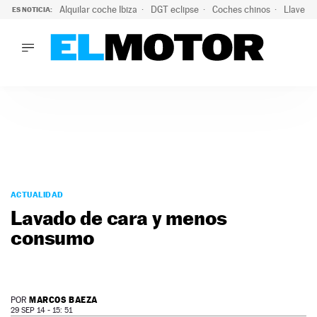
Alquilar coche Ibiza
DGT eclipse
Coches chinos
Llaves 
ES NOTICIA:
LO ÚLTIMO
El probable colapso tras el eclipse: la DGT prevé un millón 
LO ÚLTIMO
El probable colapso tras el eclipse: la DGT prevé un millón 
ACTUALIDAD
ELÉCTRICOS
CONDUCIR
PRUEBAS
Saltar
VIRALES
al
ACTUALIDAD
PODCAST
contenido
Lavado de cara y menos
MOTOS
consumo
TECNOLOGÍA
SUPERCOCHES
MOTORTV
PREMIOS
MARCOS BAEZA
POR
SERVICIOS
29 SEP 14 - 15: 51