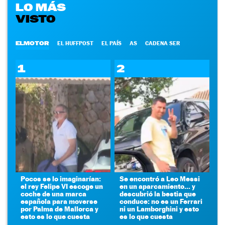
LO MÁS
VISTO
ELMOTOR
EL HUFFPOST
EL PAÍS
AS
CADENA SER
1
2
Pocos se lo imaginarían:
Se encontró a Leo Messi
el rey Felipe VI escoge un
en un aparcamiento... y
coche de una marca
descubrió la bestia que
española para moverse
conduce: no es un Ferrari
por Palma de Mallorca y
ni un Lamborghini y esto
esto es lo que cuesta
es lo que cuesta