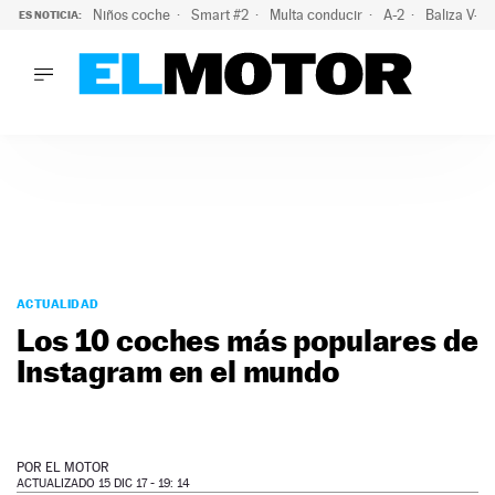
Niños coche
Smart #2
Multa conducir
A-2
Baliza V-1
ES NOTICIA:
LO ÚLTIMO
La policía advierte de este peligro y esta es una buena soluc
LO ÚLTIMO
La policía advierte de este peligro y esta es una buena soluci
ACTUALIDAD
ELÉCTRICOS
CONDUCIR
PRUEBAS
Saltar
VIRALES
al
ACTUALIDAD
PODCAST
contenido
Los 10 coches más populares de
MOTOS
Instagram en el mundo
TECNOLOGÍA
SUPERCOCHES
MOTORTV
PREMIOS
POR
EL MOTOR
SERVICIOS
ACTUALIZADO 15 DIC 17 - 19: 14