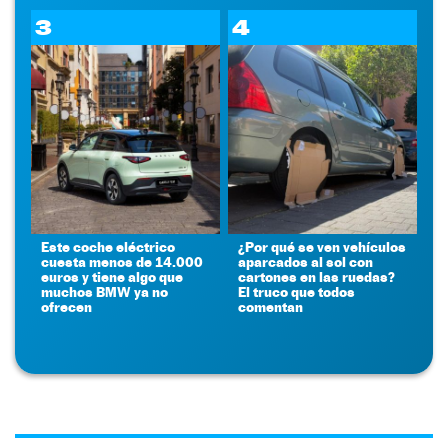
3
4
Este coche eléctrico
¿Por qué se ven vehículos
cuesta menos de 14.000
aparcados al sol con
euros y tiene algo que
cartones en las ruedas?
muchos BMW ya no
El truco que todos
ofrecen
comentan