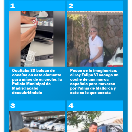
1
2
Ocultaba 30 bolsas de
Pocos se lo imaginarían:
cocaína en este elemento
el rey Felipe VI escoge un
para niños de su coche: la
coche de una marca
Policía Municipal de
española para moverse
Madrid acabó
por Palma de Mallorca y
descubriéndola
esto es lo que cuesta
3
4