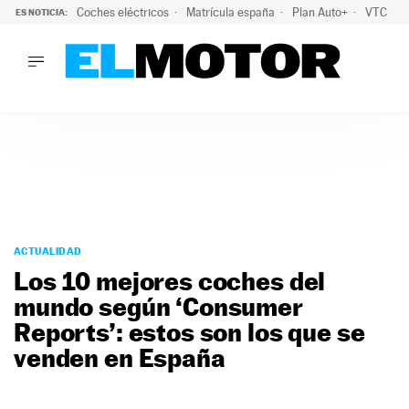
Coches eléctricos
Matrícula españa
Plan Auto+
VTC
ES NOTICIA:
LO ÚLTIMO
La Lista Blanca del Programa Auto+: todos los coches eléct
LO ÚLTIMO
La Lista Blanca del Programa Auto+: todos los coches eléctr
ACTUALIDAD
ELÉCTRICOS
CONDUCIR
PRUEBAS
Saltar
VIRALES
al
ACTUALIDAD
PODCAST
contenido
Los 10 mejores coches del
MOTOS
mundo según ‘Consumer
TECNOLOGÍA
Reports’: estos son los que se
SUPERCOCHES
MOTORTV
venden en España
PREMIOS
SERVICIOS