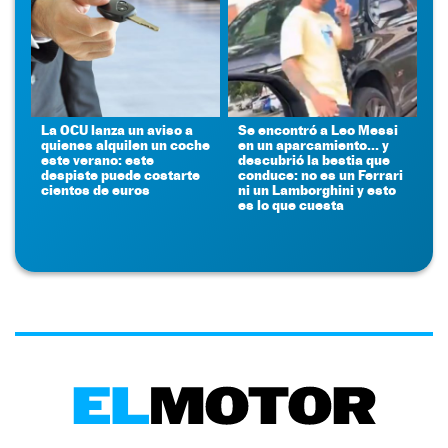
La OCU lanza un aviso a
Se encontró a Leo Messi
quienes alquilen un coche
en un aparcamiento... y
este verano: este
descubrió la bestia que
despiste puede costarte
conduce: no es un Ferrari
cientos de euros
ni un Lamborghini y esto
es lo que cuesta