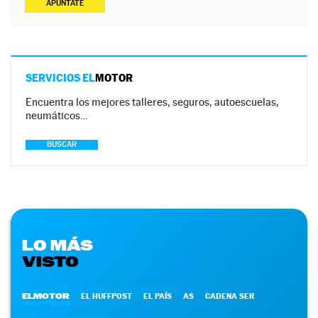
APÚNTATE
SERVICIOS EL
MOTOR
Encuentra los mejores talleres, seguros, autoescuelas,
neumáticos…
BUSCAR
LO MÁS
VISTO
ELMOTOR
EL HUFFPOST
EL PAÍS
AS
CADENA SER