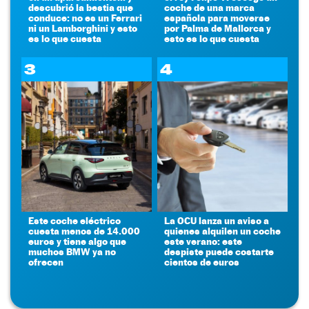
descubrió la bestia que
coche de una marca
conduce: no es un Ferrari
española para moverse
ni un Lamborghini y esto
por Palma de Mallorca y
es lo que cuesta
esto es lo que cuesta
3
4
Este coche eléctrico
La OCU lanza un aviso a
cuesta menos de 14.000
quienes alquilen un coche
euros y tiene algo que
este verano: este
muchos BMW ya no
despiste puede costarte
ofrecen
cientos de euros