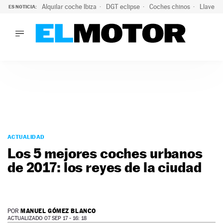
Alquilar coche Ibiza
DGT eclipse
Coches chinos
Llaves 
ES NOTICIA:
LO ÚLTIMO
El probable colapso tras el eclipse: la DGT prevé un millón 
LO ÚLTIMO
El probable colapso tras el eclipse: la DGT prevé un millón 
ACTUALIDAD
ELÉCTRICOS
CONDUCIR
PRUEBAS
Saltar
VIRALES
al
ACTUALIDAD
PODCAST
contenido
Los 5 mejores coches urbanos
MOTOS
de 2017: los reyes de la ciudad
TECNOLOGÍA
SUPERCOCHES
MOTORTV
PREMIOS
MANUEL GÓMEZ BLANCO
POR
SERVICIOS
ACTUALIZADO 07 SEP 17 - 16: 18