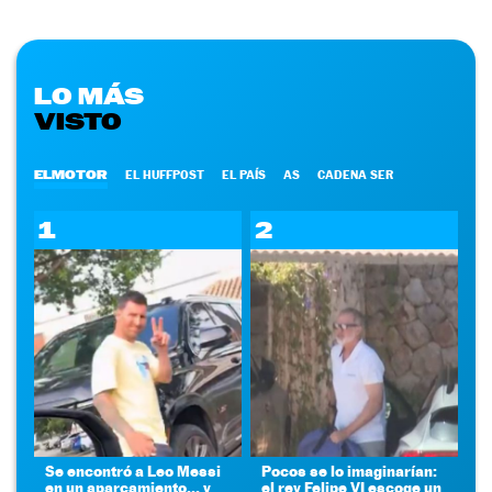
LO MÁS
VISTO
ELMOTOR
EL HUFFPOST
EL PAÍS
AS
CADENA SER
1
2
Se encontró a Leo Messi
Pocos se lo imaginarían:
en un aparcamiento... y
el rey Felipe VI escoge un