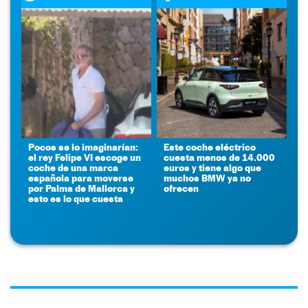
Pocos se lo imaginarían:
Este coche eléctrico
el rey Felipe VI escoge un
cuesta menos de 14.000
coche de una marca
euros y tiene algo que
española para moverse
muchos BMW ya no
por Palma de Mallorca y
ofrecen
esto es lo que cuesta