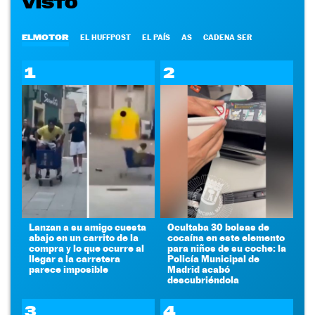
VISTO
ELMOTOR
EL HUFFPOST
EL PAÍS
AS
CADENA SER
1
2
Lanzan a su amigo cuesta
Ocultaba 30 bolsas de
abajo en un carrito de la
cocaína en este elemento
compra y lo que ocurre al
para niños de su coche: la
llegar a la carretera
Policía Municipal de
parece imposible
Madrid acabó
descubriéndola
3
4