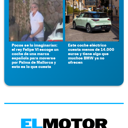
Pocos se lo imaginarían:
Este coche eléctrico
el rey Felipe VI escoge un
cuesta menos de 14.000
coche de una marca
euros y tiene algo que
española para moverse
muchos BMW ya no
por Palma de Mallorca y
ofrecen
esto es lo que cuesta