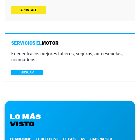
APÚNTATE
SERVICIOS EL
MOTOR
Encuentra los mejores talleres, seguros, autoescuelas,
neumáticos…
BUSCAR
LO MÁS
VISTO
ELMOTOR
EL HUFFPOST
EL PAÍS
AS
CADENA SER