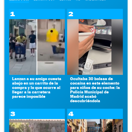
1
2
Lanzan a su amigo cuesta
Ocultaba 30 bolsas de
abajo en un carrito de la
cocaína en este elemento
compra y lo que ocurre al
para niños de su coche: la
llegar a la carretera
Policía Municipal de
parece imposible
Madrid acabó
descubriéndola
3
4