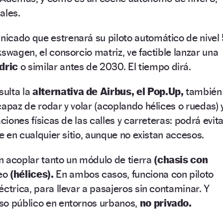
ales.
icado que estrenará su piloto automático de nivel 
swagen, el consorcio matriz, ve factible lanzar una
dric
o similar antes de 2030. El tiempo dirá.
ulta la
alternativa de Airbus, el Pop.Up,
también
capaz de rodar y volar (acoplando hélices o ruedas) 
aciones físicas de las calles y carreteras: podrá evit
te en cualquier sitio, aunque no existan accesos.
 acoplar tanto un módulo de tierra
(chasis con
eo
(hélices).
En ambos casos, funciona con piloto
ctrica, para llevar a pasajeros sin contaminar. Y
so público en entornos urbanos,
no privado.