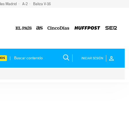
des Madrid
A-2
Baliza V-16
IOS
INICIAR SESIÓN