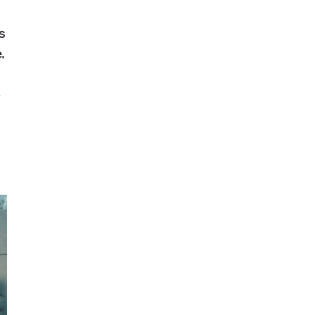
s
.
a
a