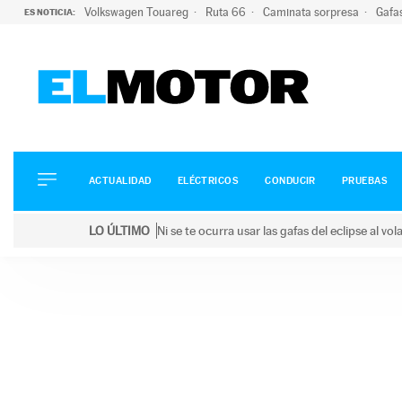
Volkswagen Touareg
Ruta 66
Caminata sorpresa
Gafa
ES NOTICIA:
ACTUALIDAD
ELÉCTRICOS
CONDUCIR
ACTUALIDAD
ELÉCTRICOS
CONDUCIR
PRUEBAS
PRUEBAS
Saltar
VIRALES
LO ÚLTIMO
Ni se te ocurra usar las gafas del eclipse al v
al
PODCAST
LO ÚLTIMO
Ni se te ocurra usar las gafas del eclipse al volant
contenido
MOTOS
TECNOLOGÍA
SUPERCOCHES
MOTORTV
PREMIOS
SERVICIOS