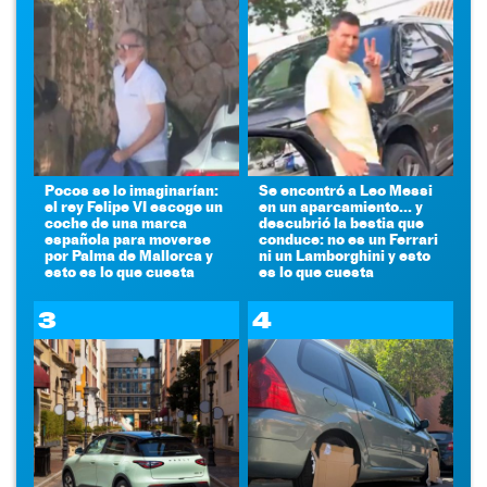
Pocos se lo imaginarían:
Se encontró a Leo Messi
el rey Felipe VI escoge un
en un aparcamiento... y
coche de una marca
descubrió la bestia que
española para moverse
conduce: no es un Ferrari
por Palma de Mallorca y
ni un Lamborghini y esto
esto es lo que cuesta
es lo que cuesta
3
4