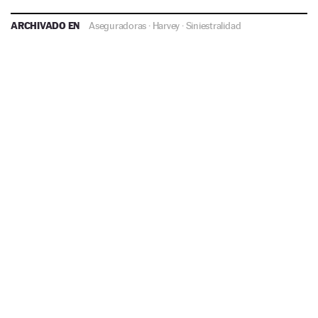
ARCHIVADO EN
Aseguradoras
·
Harvey
·
Siniestralidad