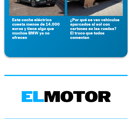
Este coche eléctrico
¿Por qué se ven vehículos
cuesta menos de 14.000
aparcados al sol con
euros y tiene algo que
cartones en las ruedas?
muchos BMW ya no
El truco que todos
ofrecen
comentan