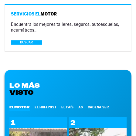
SERVICIOS EL
MOTOR
Encuentra los mejores talleres, seguros, autoescuelas,
neumáticos…
BUSCAR
LO MÁS
VISTO
ELMOTOR
EL HUFFPOST
EL PAÍS
AS
CADENA SER
1
2