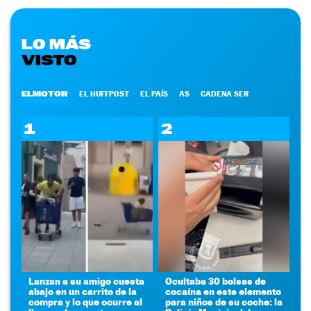
LO MÁS
VISTO
ELMOTOR
EL HUFFPOST
EL PAÍS
AS
CADENA SER
1
2
Lanzan a su amigo cuesta
Ocultaba 30 bolsas de
abajo en un carrito de la
cocaína en este elemento
compra y lo que ocurre al
para niños de su coche: la