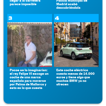
llegar a la carretera
Policía Municipal de
parece imposible
Madrid acabó
descubriéndola
3
4
Pocos se lo imaginarían:
Este coche eléctrico
el rey Felipe VI escoge un
cuesta menos de 14.000
coche de una marca
euros y tiene algo que
española para moverse
muchos BMW ya no
por Palma de Mallorca y
ofrecen
esto es lo que cuesta