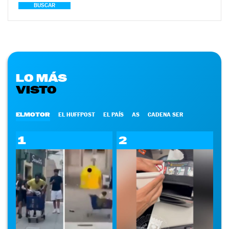
BUSCAR
LO MÁS
VISTO
ELMOTOR
EL HUFFPOST
EL PAÍS
AS
CADENA SER
1
2