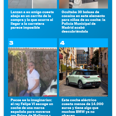
Lanzan a su amigo cuesta
Ocultaba 30 bolsas de
abajo en un carrito de la
cocaína en este elemento
compra y lo que ocurre al
para niños de su coche: la
llegar a la carretera
Policía Municipal de
parece imposible
Madrid acabó
descubriéndola
3
4
Pocos se lo imaginarían:
Este coche eléctrico
el rey Felipe VI escoge un
cuesta menos de 14.000
coche de una marca
euros y tiene algo que
española para moverse
muchos BMW ya no
por Palma de Mallorca y
ofrecen