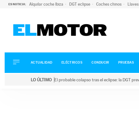
Alquilar coche Ibiza
DGT eclipse
Coches chinos
Llaves
ES NOTICIA:
ACTUALIDAD
ELÉCTRICOS
CONDUCIR
ACTUALIDAD
ELÉCTRICOS
CONDUCIR
PRUEBAS
PRUEBAS
Saltar
VIRALES
LO ÚLTIMO
El probable colapso tras el eclipse: la DGT p
al
PODCAST
LO ÚLTIMO
El probable colapso tras el eclipse: la DGT prevé u
contenido
MOTOS
TECNOLOGÍA
SUPERCOCHES
MOTORTV
PREMIOS
SERVICIOS