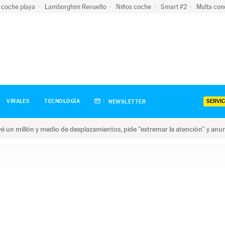
 coche playa
Lamborghini Revuelto
Niños coche
Smart #2
Multa con
SERVIC
VIRALES
TECNOLOGÍA
NEWSLETTER
revé un millón y medio de desplazamientos, pide “extremar la atención” y anu
n millón y medio de desplazamientos, pide “extremar la atención”