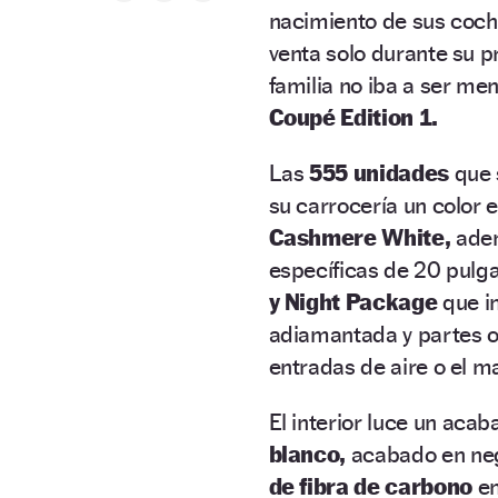
nacimiento de sus coche
venta solo durante su pr
familia no iba a ser me
Coupé Edition 1.
Las
555 unidades
que 
su carrocería un color e
Cashmere White,
adem
específicas de 20 pulgad
y Night Package
que in
adiamantada y partes os
entradas de aire o el ma
El interior luce un aca
blanco,
acabado en neg
de fibra de carbono
en