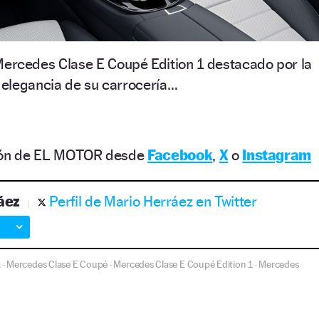
 Mercedes Clase E Coupé Edition 1 destacado por la
elegancia de su carrocería…
ción de EL MOTOR desde
Facebook
,
X
o
Instagram
áez
Perfil de Mario Herráez en Twitter
a
Mercedes Clase E Coupé
Mercedes Clase E Coupé Edition 1
Mercedes
·
·
·