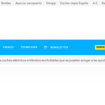
Bentley
Aparcar aeropuerto
Hongqi
Coches viejos España
A-2
Ba
SERVIC
VIRALES
TECNOLOGÍA
NEWSLETTER
s coches eléctricos e híbridos enchufables que se pueden acoger a las ayu
hes eléctricos e híbridos enchufables que se pueden acoger a la