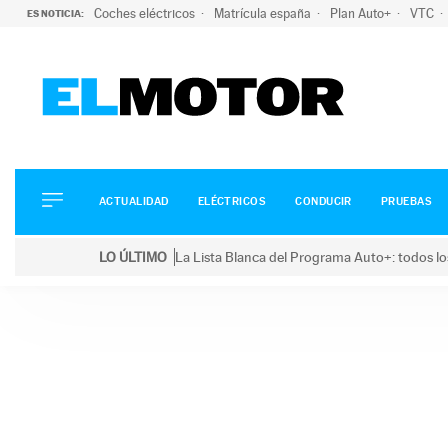
Coches eléctricos
Matrícula españa
Plan Auto+
VTC
ES NOTICIA:
ACTUALIDAD
ELÉCTRICOS
CONDUCIR
ACTUALIDAD
ELÉCTRICOS
CONDUCIR
PRUEBAS
PRUEBAS
Saltar
VIRALES
LO ÚLTIMO
La Lista Blanca del Programa Auto+: todos lo
al
PODCAST
LO ÚLTIMO
La Lista Blanca del Programa Auto+: todos los coc
contenido
MOTOS
TECNOLOGÍA
SUPERCOCHES
MOTORTV
PREMIOS
SERVICIOS