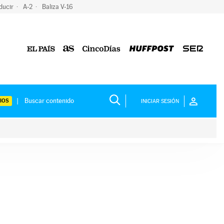
ducir
A-2
Baliza V-16
IOS
INICIAR SESIÓN
ium