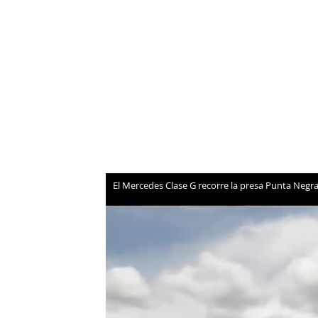
NEWSLETTER
SÍGUENOS
El Mercedes Clase G recorre la presa Punta Negra