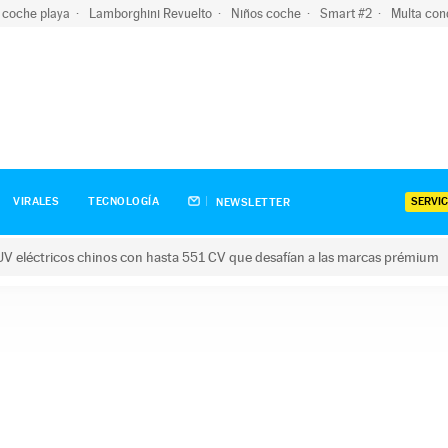
 coche playa
Lamborghini Revuelto
Niños coche
Smart #2
Multa con
SERVIC
VIRALES
TECNOLOGÍA
NEWSLETTER
V eléctricos chinos con hasta 551 CV que desafían a las marcas prémium
tricos chinos con hasta 551 CV que desafían a las marcas prém