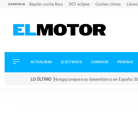
Alquilar coche Ibiza
DGT eclipse
Coches chinos
Llaves
ES NOTICIA:
ACTUALIDAD
ELÉCTRICOS
CONDUCIR
ACTUALIDAD
ELÉCTRICOS
CONDUCIR
PRUEBAS
PRUEBAS
Saltar
VIRALES
LO ÚLTIMO
Hongqi prepara su desembarco en España: SU
al
PODCAST
LO ÚLTIMO
Hongqi prepara su desembarco en España: SUV eléc
contenido
MOTOS
TECNOLOGÍA
SUPERCOCHES
MOTORTV
PREMIOS
SERVICIOS