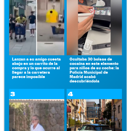
Lanzan a su amigo cuesta
Ocultaba 30 bolsas de
abajo en un carrito de la
cocaína en este elemento
compra y lo que ocurre al
para niños de su coche: la
llegar a la carretera
Policía Municipal de
parece imposible
Madrid acabó
descubriéndola
3
4