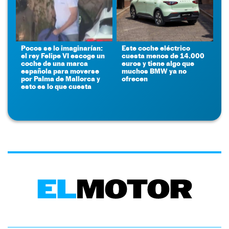
Pocos se lo imaginarían:
Este coche eléctrico
el rey Felipe VI escoge un
cuesta menos de 14.000
coche de una marca
euros y tiene algo que
española para moverse
muchos BMW ya no
por Palma de Mallorca y
ofrecen
esto es lo que cuesta