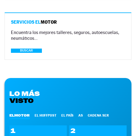
SERVICIOS EL
MOTOR
Encuentra los mejores talleres, seguros, autoescuelas,
neumáticos…
BUSCAR
LO MÁS
VISTO
ELMOTOR
EL HUFFPOST
EL PAÍS
AS
CADENA SER
1
2