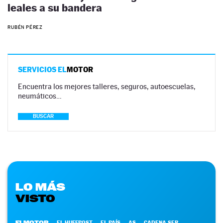
leales a su bandera
RUBÉN PÉREZ
SERVICIOS EL
MOTOR
Encuentra los mejores talleres, seguros, autoescuelas,
neumáticos…
BUSCAR
LO MÁS
VISTO
ELMOTOR
EL HUFFPOST
EL PAÍS
AS
CADENA SER