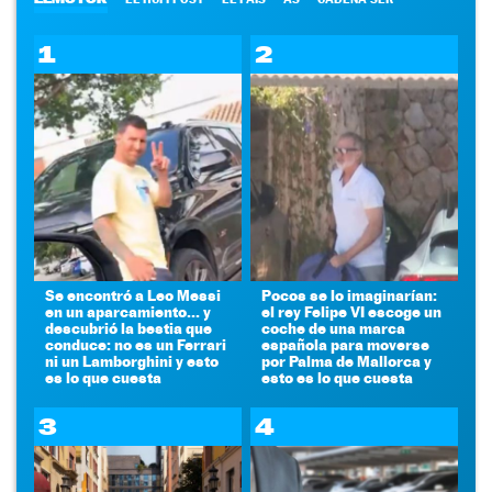
1
2
Se encontró a Leo Messi
Pocos se lo imaginarían:
en un aparcamiento... y
el rey Felipe VI escoge un
descubrió la bestia que
coche de una marca
conduce: no es un Ferrari
española para moverse
ni un Lamborghini y esto
por Palma de Mallorca y
es lo que cuesta
esto es lo que cuesta
3
4