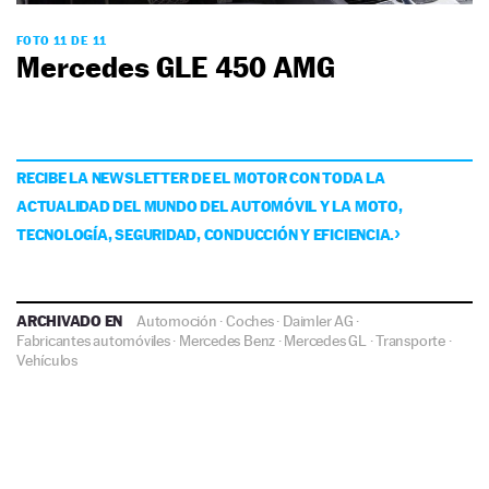
FOTO 11 DE 11
Mercedes GLE 450 AMG
RECIBE LA NEWSLETTER DE EL MOTOR CON TODA LA
ACTUALIDAD DEL MUNDO DEL AUTOMÓVIL Y LA MOTO,
TECNOLOGÍA, SEGURIDAD, CONDUCCIÓN Y EFICIENCIA.
ARCHIVADO EN
Automoción
·
Coches
·
Daimler AG
·
Fabricantes automóviles
·
Mercedes Benz
·
Mercedes GL
·
Transporte
·
Vehículos