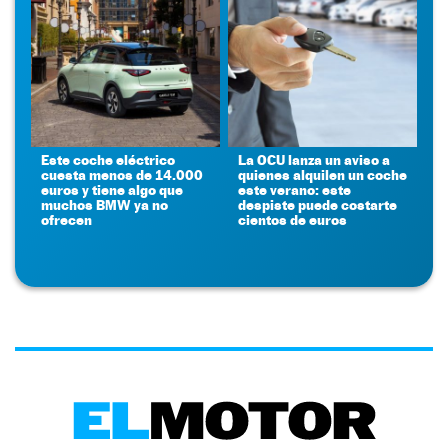
Este coche eléctrico
La OCU lanza un aviso a
cuesta menos de 14.000
quienes alquilen un coche
euros y tiene algo que
este verano: este
muchos BMW ya no
despiste puede costarte
ofrecen
cientos de euros