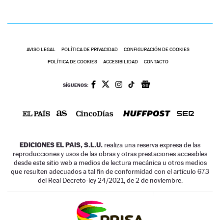
AVISO LEGAL
POLÍTICA DE PRIVACIDAD
CONFIGURACIÓN DE COOKIES
POLÍTICA DE COOKIES
ACCESIBILIDAD
CONTACTO
SÍGUENOS:
EDICIONES EL PAIS, S.L.U.
realiza una reserva expresa de las
reproducciones y usos de las obras y otras prestaciones accesibles
desde este sitio web a medios de lectura mecánica u otros medios
que resulten adecuados a tal fin de conformidad con el artículo 67.3
del Real Decreto-ley 24/2021, de 2 de noviembre.