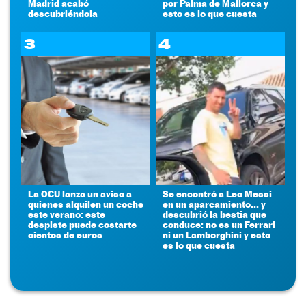
Madrid acabó
por Palma de Mallorca y
descubriéndola
esto es lo que cuesta
3
4
La OCU lanza un aviso a
Se encontró a Leo Messi
quienes alquilen un coche
en un aparcamiento... y
este verano: este
descubrió la bestia que
despiste puede costarte
conduce: no es un Ferrari
cientos de euros
ni un Lamborghini y esto
es lo que cuesta