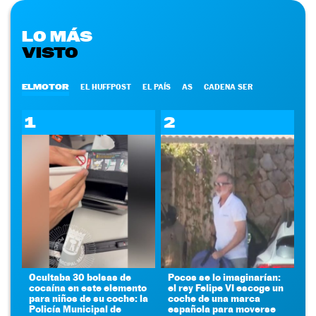
LO MÁS
VISTO
ELMOTOR
EL HUFFPOST
EL PAÍS
AS
CADENA SER
1
2
Ocultaba 30 bolsas de
Pocos se lo imaginarían:
cocaína en este elemento
el rey Felipe VI escoge un
para niños de su coche: la
coche de una marca
Policía Municipal de
española para moverse