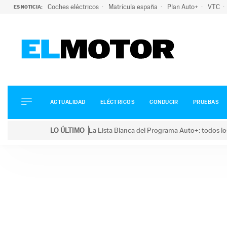
Coches eléctricos
Matrícula españa
Plan Auto+
VTC
ES NOTICIA:
ACTUALIDAD
ELÉCTRICOS
CONDUCIR
ACTUALIDAD
ELÉCTRICOS
CONDUCIR
PRUEBAS
PRUEBAS
Saltar
VIRALES
LO ÚLTIMO
La Lista Blanca del Programa Auto+: todos lo
al
PODCAST
LO ÚLTIMO
La Lista Blanca del Programa Auto+: todos los coc
contenido
MOTOS
TECNOLOGÍA
SUPERCOCHES
MOTORTV
PREMIOS
SERVICIOS