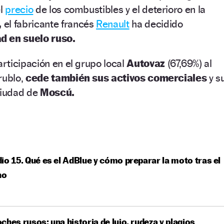
el
precio
de los combustibles y el deterioro en la
,
el fabricante francés
Renault
ha decidido
ad en suelo ruso.
rticipación en el grupo local
Autovaz
(67,69%) al
rublo,
cede también sus activos comerciales
y s
ciudad de
Moscú.
io 15. Qué es el AdBlue y cómo preparar la moto tras el
no
ches rusos: una historia de lujo, rudeza y plagios