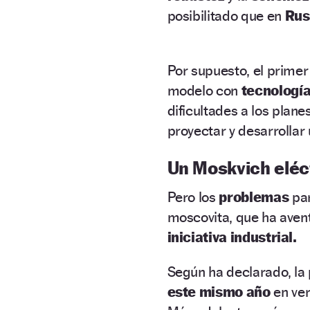
posibilitado que en
Rus
Por supuesto, el prime
modelo con
tecnologí
dificultades a los plane
proyectar y desarrolla
Un Moskvich eléc
Pero los
problemas
par
moscovita, que ha ave
iniciativa industrial.
Según ha declarado, la 
este mismo año
en ve