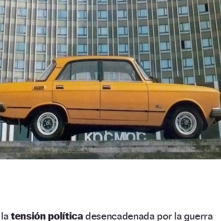
 la
tensión política
desencadenada por la guerra