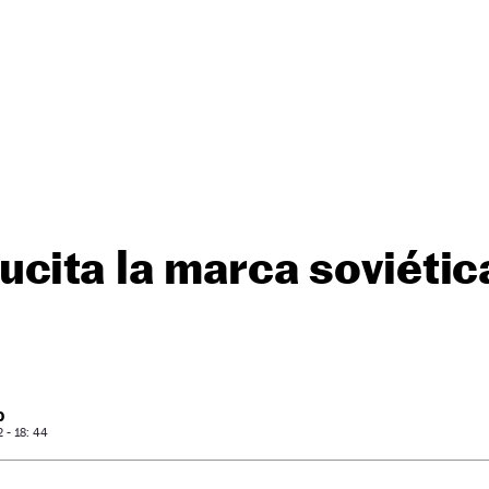
cita la marca soviétic
h
O
- 18: 44