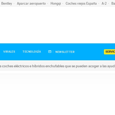
Bentley
Aparcar aeropuerto
Hongqi
Coches viejos España
A-2
Ba
SERVIC
VIRALES
TECNOLOGÍA
NEWSLETTER
s coches eléctricos e híbridos enchufables que se pueden acoger a las ayu
hes eléctricos e híbridos enchufables que se pueden acoger a la