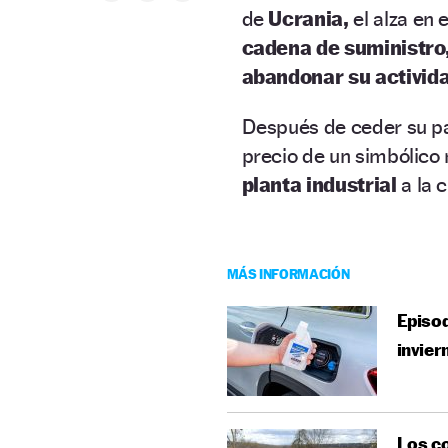
de
Ucrania,
el alza en 
cadena de suministro
abandonar
su activid
Después de ceder su pa
precio de un simbólico 
planta industrial
a la 
MÁS INFORMACIÓN
Episod
invier
Los co