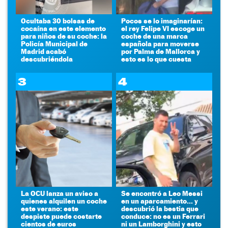
Ocultaba 30 bolsas de
Pocos se lo imaginarían:
cocaína en este elemento
el rey Felipe VI escoge un
para niños de su coche: la
coche de una marca
Policía Municipal de
española para moverse
Madrid acabó
por Palma de Mallorca y
descubriéndola
esto es lo que cuesta
3
4
La OCU lanza un aviso a
Se encontró a Leo Messi
quienes alquilen un coche
en un aparcamiento... y
este verano: este
descubrió la bestia que
despiste puede costarte
conduce: no es un Ferrari
cientos de euros
ni un Lamborghini y esto