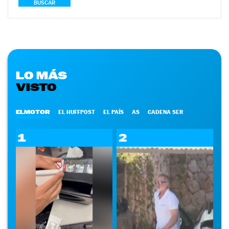
BUSCAR
LO MÁS
VISTO
ELMOTOR
EL HUFFPOST
EL PAÍS
AS
CADENA SER
1
2