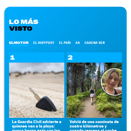
LO MÁS
VISTO
ELMOTOR
EL HUFFPOST
EL PAÍS
AS
CADENA SER
1
2
La Guardia Civil advierte a
Volvió de una caminata de
quienes van a la playa:
cuatro kilómetros y
nunca hagas esto con las
cuando regresa al coche