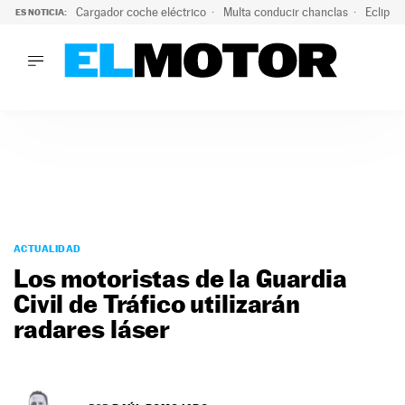
Cargador coche eléctrico
Multa conducir chanclas
Eclipse
ES NOTICIA:
LO ÚLTIMO
El hiperdeportivo que desafía todas las tendencias: V12 a
LO ÚLTIMO
El hiperdeportivo que desafía todas las tendencias: V12 at
ACTUALIDAD
ELÉCTRICOS
CONDUCIR
PRUEBAS
Saltar
VIRALES
al
ACTUALIDAD
PODCAST
contenido
Los motoristas de la Guardia
MOTOS
Civil de Tráfico utilizarán
TECNOLOGÍA
radares láser
SUPERCOCHES
MOTORTV
PREMIOS
SERVICIOS