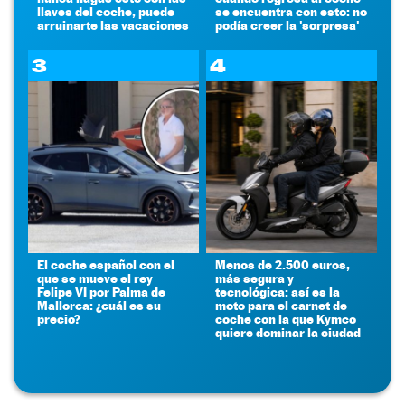
llaves del coche, puede
se encuentra con esto: no
arruinarte las vacaciones
podía creer la 'sorpresa'
3
4
El coche español con el
Menos de 2.500 euros,
que se mueve el rey
más segura y
Felipe VI por Palma de
tecnológica: así es la
Mallorca: ¿cuál es su
moto para el carnet de
precio?
coche con la que Kymco
quiere dominar la ciudad