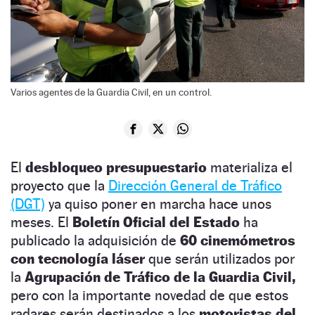
Varios agentes de la Guardia Civil, en un control.
El
desbloqueo presupuestario
materializa el
proyecto que la
Dirección General de Tráfico
(DGT)
ya quiso poner en marcha hace unos
meses. El
Boletín Oficial del Estado
ha
publicado la adquisición de
60 cinemómetros
con tecnología láser
que serán utilizados por
la
Agrupación de Tráfico de la Guardia Civil,
pero con la importante novedad de que estos
radares serán destinados a los
motoristas del