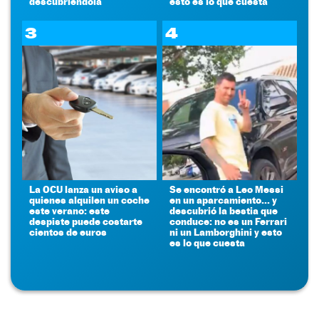
descubriéndola
esto es lo que cuesta
3
4
La OCU lanza un aviso a
Se encontró a Leo Messi
quienes alquilen un coche
en un aparcamiento... y
este verano: este
descubrió la bestia que
despiste puede costarte
conduce: no es un Ferrari
cientos de euros
ni un Lamborghini y esto
es lo que cuesta