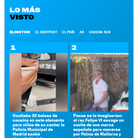
LO MÁS
VISTO
ELMOTOR
EL HUFFPOST
EL PAÍS
AS
CADENA SER
1
2
Ocultaba 30 bolsas de
Pocos se lo imaginarían:
cocaína en este elemento
el rey Felipe VI escoge un
para niños de su coche: la
coche de una marca
Policía Municipal de
española para moverse
Madrid acabó
por Palma de Mallorca y