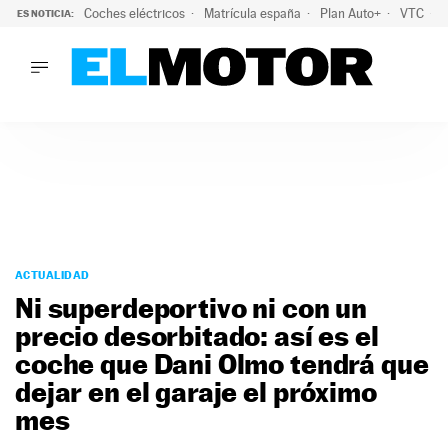
Coches eléctricos
Matrícula españa
Plan Auto+
VTC
ES NOTICIA:
LO ÚLTIMO
La Lista Blanca del Programa Auto+: todos los coches eléct
LO ÚLTIMO
La Lista Blanca del Programa Auto+: todos los coches eléctr
ACTUALIDAD
ELÉCTRICOS
CONDUCIR
PRUEBAS
Saltar
VIRALES
al
ACTUALIDAD
PODCAST
contenido
Ni superdeportivo ni con un
MOTOS
precio desorbitado: así es el
TECNOLOGÍA
coche que Dani Olmo tendrá que
SUPERCOCHES
MOTORTV
dejar en el garaje el próximo
PREMIOS
mes
SERVICIOS