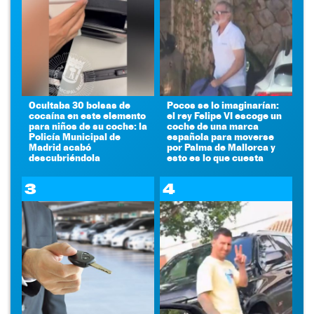
Ocultaba 30 bolsas de
Pocos se lo imaginarían:
cocaína en este elemento
el rey Felipe VI escoge un
para niños de su coche: la
coche de una marca
Policía Municipal de
española para moverse
Madrid acabó
por Palma de Mallorca y
descubriéndola
esto es lo que cuesta
3
4