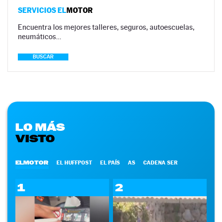
SERVICIOS EL
MOTOR
Encuentra los mejores talleres, seguros, autoescuelas,
neumáticos…
BUSCAR
LO MÁS
VISTO
ELMOTOR
EL HUFFPOST
EL PAÍS
AS
CADENA SER
1
2