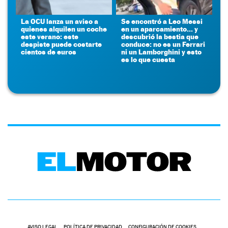
La OCU lanza un aviso a
Se encontró a Leo Messi
quienes alquilen un coche
en un aparcamiento... y
este verano: este
descubrió la bestia que
despiste puede costarte
conduce: no es un Ferrari
cientos de euros
ni un Lamborghini y esto
es lo que cuesta
AVISO LEGAL
POLÍTICA DE PRIVACIDAD
CONFIGURACIÓN DE COOKIES