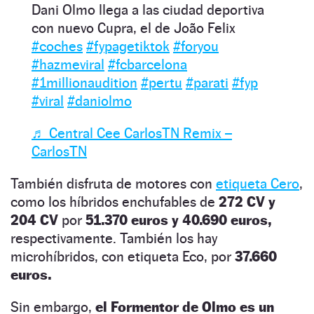
Dani Olmo llega a las ciudad deportiva
con nuevo Cupra, el de João Felix
#coches
#fypagetiktok
#foryou
#hazmeviral
#fcbarcelona
#1millionaudition
#pertu
#parati
#fyp
#viral
#daniolmo
♬ Central Cee CarlosTN Remix –
CarlosTN
También disfruta de motores con
etiqueta Cero
,
como los híbridos enchufables de
272 CV y
204 CV
por
51.370 euros y 40.690 euros,
respectivamente. También los hay
microhíbridos, con etiqueta Eco, por
37.660
euros.
Sin embargo,
el Formentor de Olmo es un