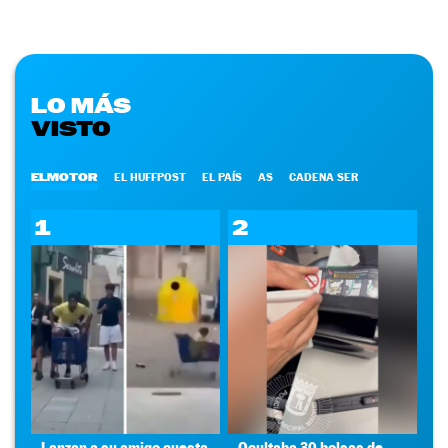
LO MÁS
VISTO
ELMOTOR
EL HUFFPOST
EL PAÍS
AS
CADENA SER
1
2
Lanzan a su amigo cuesta
Ocultaba 30 bolsas de