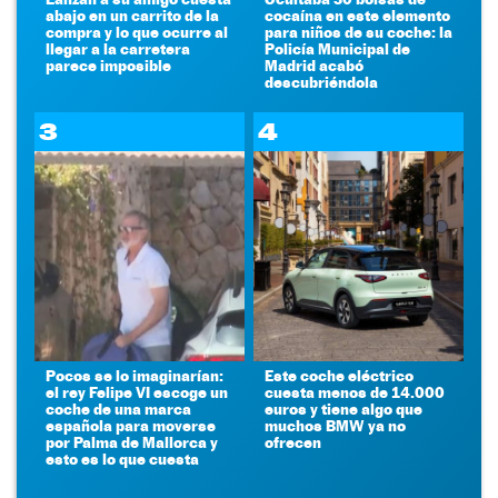
abajo en un carrito de la
cocaína en este elemento
compra y lo que ocurre al
para niños de su coche: la
llegar a la carretera
Policía Municipal de
parece imposible
Madrid acabó
descubriéndola
3
4
Pocos se lo imaginarían:
Este coche eléctrico
el rey Felipe VI escoge un
cuesta menos de 14.000
coche de una marca
euros y tiene algo que
española para moverse
muchos BMW ya no
por Palma de Mallorca y
ofrecen
esto es lo que cuesta