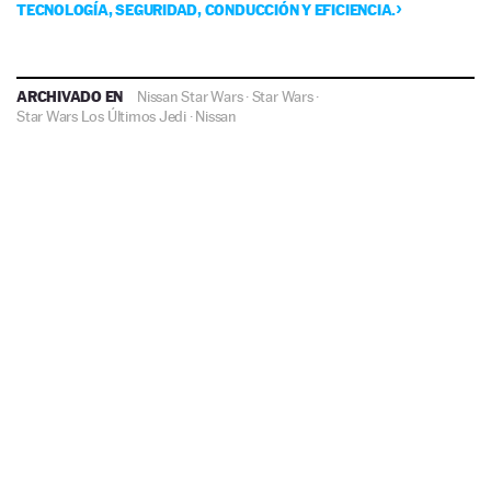
TECNOLOGÍA, SEGURIDAD, CONDUCCIÓN Y EFICIENCIA.
ARCHIVADO EN
Nissan Star Wars
·
Star Wars
·
Star Wars Los Últimos Jedi
·
Nissan