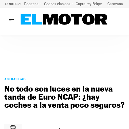
Pegatina
Coches clásicos
Cupra rey Felipe
Caravana lig
ES NOTICIA:
LO ÚLTIMO
¿Conocías esta pegatina de moda?: puede salvar tu coche d
LO ÚLTIMO
¿Conocías esta pegatina de moda?: puede salvar tu coche de
ACTUALIDAD
ELÉCTRICOS
CONDUCIR
PRUEBAS
Saltar
VIRALES
al
ACTUALIDAD
PODCAST
contenido
No todo son luces en la nueva
MOTOS
tanda de Euro NCAP: ¿hay
TECNOLOGÍA
coches a la venta poco seguros?
SUPERCOCHES
MOTORTV
PREMIOS
SERVICIOS