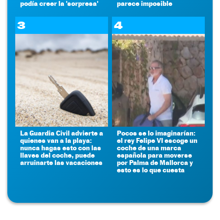
podía creer la 'sorpresa'
parece imposible
3
4
La Guardia Civil advierte a
Pocos se lo imaginarían:
quienes van a la playa:
el rey Felipe VI escoge un
nunca hagas esto con las
coche de una marca
llaves del coche, puede
española para moverse
arruinarte las vacaciones
por Palma de Mallorca y
esto es lo que cuesta