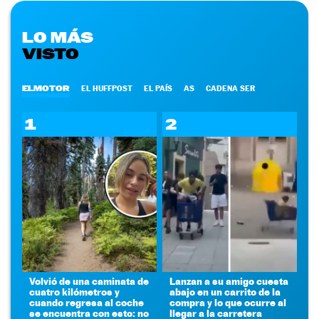
LO MÁS
VISTO
ELMOTOR
EL HUFFPOST
EL PAÍS
AS
CADENA SER
1
2
Volvió de una caminata de
Lanzan a su amigo cuesta
cuatro kilómetros y
abajo en un carrito de la
cuando regresa al coche
compra y lo que ocurre al
se encuentra con esto: no
llegar a la carretera