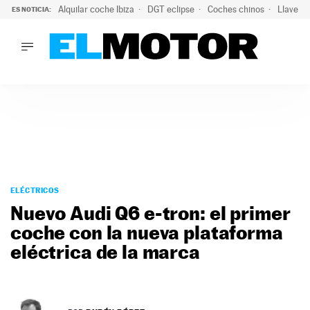
Alquilar coche Ibiza
DGT eclipse
Coches chinos
Llaves 
ES NOTICIA:
LO ÚLTIMO
El probable colapso tras el eclipse: la DGT prevé un millón 
LO ÚLTIMO
El probable colapso tras el eclipse: la DGT prevé un millón 
ACTUALIDAD
ELÉCTRICOS
CONDUCIR
PRUEBAS
Saltar
VIRALES
al
ELÉCTRICOS
PODCAST
contenido
Nuevo Audi Q6 e-tron: el primer
MOTOS
coche con la nueva plataforma
TECNOLOGÍA
eléctrica de la marca
SUPERCOCHES
MOTORTV
PREMIOS
SERVICIOS