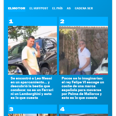
ELMOTOR
EL HUFFPOST
EL PAÍS
AS
CADENA SER
1
2
Se encontró a Leo Messi
Pocos se lo imaginarían:
en un aparcamiento... y
el rey Felipe VI escoge un
descubrió la bestia que
coche de una marca
conduce: no es un Ferrari
española para moverse
ni un Lamborghini y esto
por Palma de Mallorca y
es lo que cuesta
esto es lo que cuesta
3
4