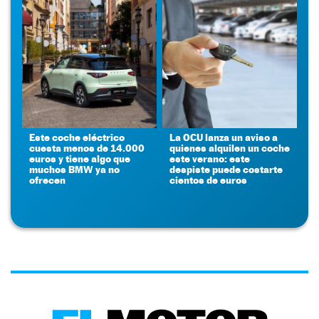
Este coche eléctrico
La OCU lanza un aviso a
cuesta menos de 14.000
quienes alquilen un coche
euros y tiene algo que
este verano: este
muchos BMW ya no
despiste puede costarte
ofrecen
cientos de euros