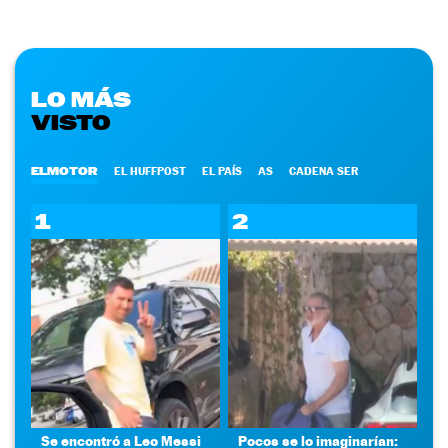
LO MÁS
VISTO
ELMOTOR
EL HUFFPOST
EL PAÍS
AS
CADENA SER
1
2
Se encontró a Leo Messi
Pocos se lo imaginarían: