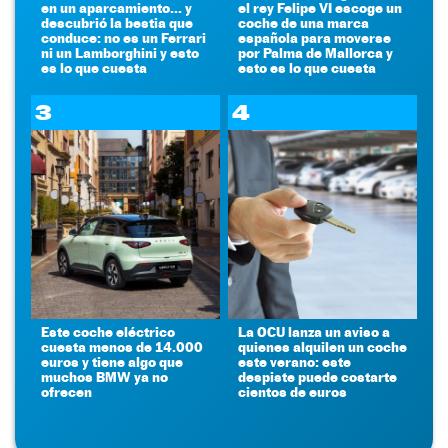
en un aparcamiento... y
el rey Felipe VI escoge un
descubrió la bestia que
coche de una marca
conduce: no es un Ferrari
española para moverse
ni un Lamborghini y esto
por Palma de Mallorca y
es lo que cuesta
esto es lo que cuesta
3
4
Este coche eléctrico
La OCU lanza un aviso a
cuesta menos de 14.000
quienes alquilen un coche
euros y tiene algo que
este verano: este
muchos BMW ya no
despiste puede costarte
ofrecen
cientos de euros