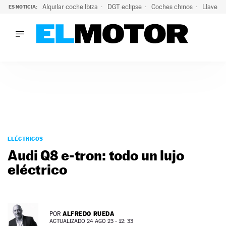
Alquilar coche Ibiza
DGT eclipse
Coches chinos
Llaves 
ES NOTICIA:
LO ÚLTIMO
El probable colapso tras el eclipse: la DGT prevé un millón 
LO ÚLTIMO
El probable colapso tras el eclipse: la DGT prevé un millón 
ACTUALIDAD
ELÉCTRICOS
CONDUCIR
PRUEBAS
Saltar
VIRALES
al
ELÉCTRICOS
PODCAST
contenido
Audi Q8 e-tron: todo un lujo
MOTOS
eléctrico
TECNOLOGÍA
SUPERCOCHES
MOTORTV
PREMIOS
ALFREDO RUEDA
POR
SERVICIOS
ACTUALIZADO 24 AGO 23 - 12: 33