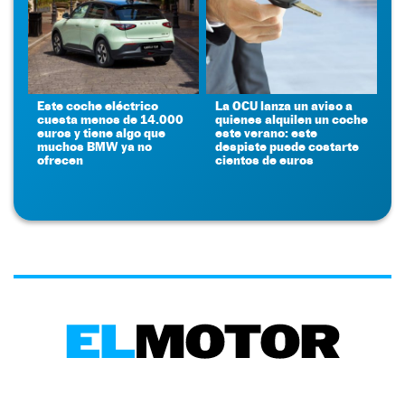
Este coche eléctrico
La OCU lanza un aviso a
cuesta menos de 14.000
quienes alquilen un coche
euros y tiene algo que
este verano: este
muchos BMW ya no
despiste puede costarte
ofrecen
cientos de euros