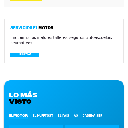
SERVICIOS EL
MOTOR
Encuentra los mejores talleres, seguros, autoescuelas,
neumáticos…
BUSCAR
LO MÁS
VISTO
ELMOTOR
EL HUFFPOST
EL PAÍS
AS
CADENA SER