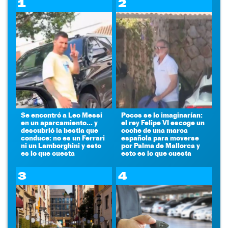
1
2
Se encontró a Leo Messi
Pocos se lo imaginarían:
en un aparcamiento... y
el rey Felipe VI escoge un
descubrió la bestia que
coche de una marca
conduce: no es un Ferrari
española para moverse
ni un Lamborghini y esto
por Palma de Mallorca y
es lo que cuesta
esto es lo que cuesta
3
4