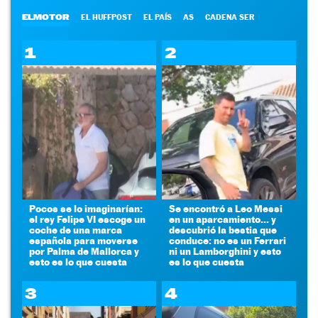
ELMOTOR
EL HUFFPOST
EL PAÍS
AS
CADENA SER
1
2
Pocos se lo imaginarían:
Se encontró a Leo Messi
el rey Felipe VI escoge un
en un aparcamiento... y
coche de una marca
descubrió la bestia que
española para moverse
conduce: no es un Ferrari
por Palma de Mallorca y
ni un Lamborghini y esto
esto es lo que cuesta
es lo que cuesta
3
4