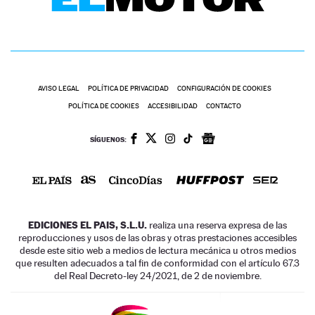
AVISO LEGAL
POLÍTICA DE PRIVACIDAD
CONFIGURACIÓN DE COOKIES
POLÍTICA DE COOKIES
ACCESIBILIDAD
CONTACTO
SÍGUENOS:
EDICIONES EL PAIS, S.L.U.
realiza una reserva expresa de las
reproducciones y usos de las obras y otras prestaciones accesibles
desde este sitio web a medios de lectura mecánica u otros medios
que resulten adecuados a tal fin de conformidad con el artículo 67.3
del Real Decreto-ley 24/2021, de 2 de noviembre.