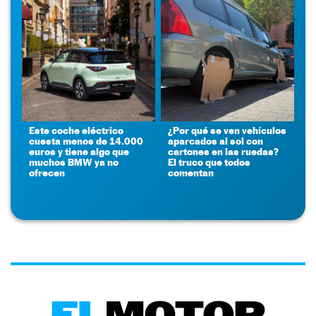
Este coche eléctrico
¿Por qué se ven vehículos
cuesta menos de 14.000
aparcados al sol con
euros y tiene algo que
cartones en las ruedas?
muchos BMW ya no
El truco que todos
ofrecen
comentan