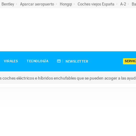
Bentley
Aparcar aeropuerto
Hongqi
Coches viejos España
A-2
Ba
SERVIC
VIRALES
TECNOLOGÍA
NEWSLETTER
s coches eléctricos e híbridos enchufables que se pueden acoger a las ayu
hes eléctricos e híbridos enchufables que se pueden acoger a la