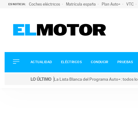
Coches eléctricos
Matrícula españa
Plan Auto+
VTC
ES NOTICIA:
ACTUALIDAD
ELÉCTRICOS
CONDUCIR
ACTUALIDAD
ELÉCTRICOS
CONDUCIR
PRUEBAS
PRUEBAS
Saltar
VIRALES
LO ÚLTIMO
La Lista Blanca del Programa Auto+: todos lo
al
PODCAST
LO ÚLTIMO
La Lista Blanca del Programa Auto+: todos los coc
contenido
MOTOS
TECNOLOGÍA
SUPERCOCHES
MOTORTV
PREMIOS
SERVICIOS