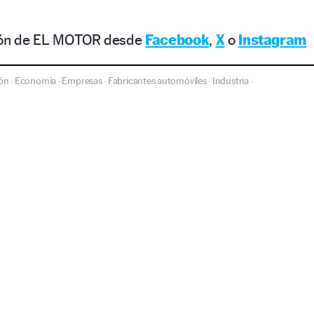
ción de EL MOTOR desde
Facebook
,
X
o
Instagram
ón
Economía
Empresas
Fabricantes automóviles
Industria
·
·
·
·
·