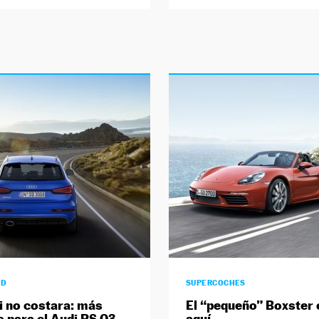
AD
SUPERCOCHES
 no costara: más
El “pequeño” Boxster 
s para el Audi RS Q3
aquí