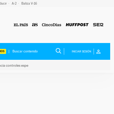
ducir
A-2
Baliza V-16
IOS
INICIAR SESIÓN
ncia controles espe
 y anuncia controles espe