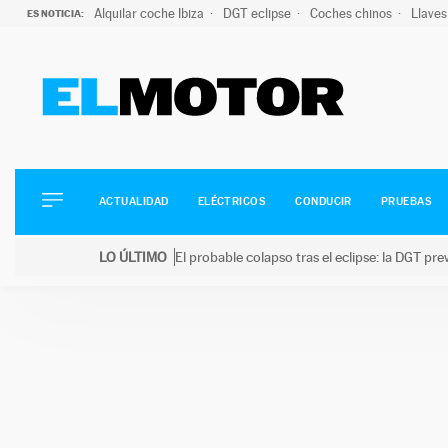
Alquilar coche Ibiza
DGT eclipse
Coches chinos
Llaves
ES NOTICIA:
ACTUALIDAD
ELÉCTRICOS
CONDUCIR
ACTUALIDAD
ELÉCTRICOS
CONDUCIR
PRUEBAS
PRUEBAS
Saltar
VIRALES
LO ÚLTIMO
El probable colapso tras el eclipse: la DGT p
al
PODCAST
LO ÚLTIMO
El probable colapso tras el eclipse: la DGT prevé u
contenido
MOTOS
TECNOLOGÍA
SUPERCOCHES
MOTORTV
PREMIOS
SERVICIOS