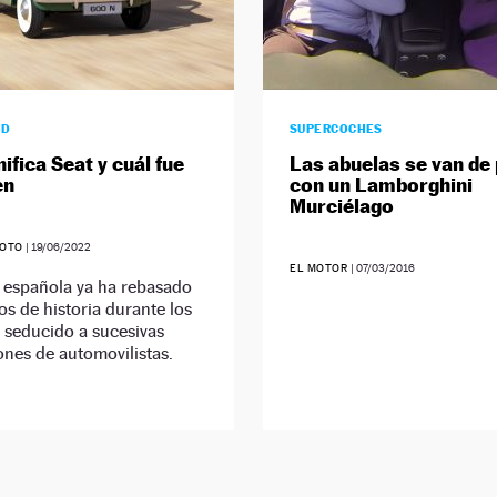
AD
SUPERCOCHES
ifica Seat y cuál fue
Las abuelas se van de
en
con un Lamborghini
Murciélago
SOTO
|
19/06/2022
EL MOTOR
|
07/03/2016
 española ya ha rebasado
os de historia durante los
 seducido a sucesivas
nes de automovilistas.