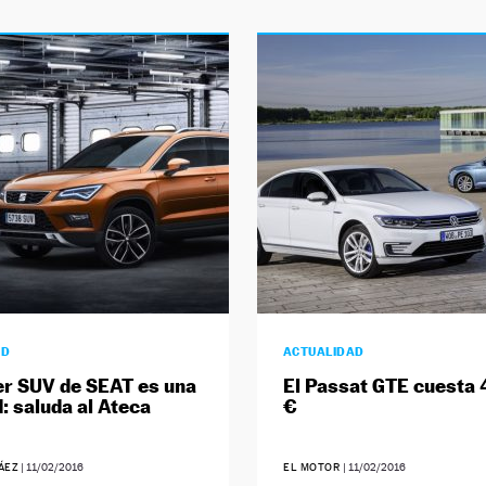
AD
ACTUALIDAD
er SUV de SEAT es una
El Passat GTE cuesta 
d: saluda al Ateca
€
ÁEZ
|
11/02/2016
EL MOTOR
|
11/02/2016