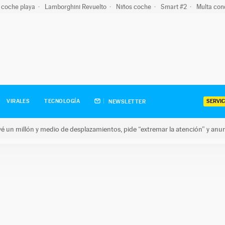
 coche playa
Lamborghini Revuelto
Niños coche
Smart #2
Multa con
SERVIC
VIRALES
TECNOLOGÍA
NEWSLETTER
revé un millón y medio de desplazamientos, pide “extremar la atención” y anu
n millón y medio de desplazamientos, pide “extremar la atención”