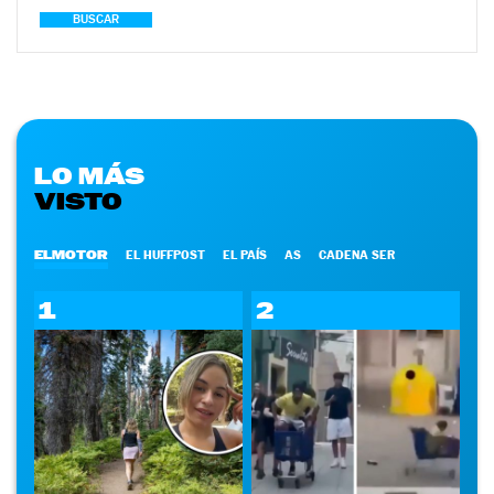
BUSCAR
LO MÁS
VISTO
ELMOTOR
EL HUFFPOST
EL PAÍS
AS
CADENA SER
1
2