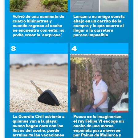
Volvió de una caminata de
Lanzan a su amigo cuesta
cuatro kilómetros y
abajo en un carrito de la
cuando regresa al coche
compra y lo que ocurre al
se encuentra con esto: no
llegar a la carretera
podía creer la 'sorpresa'
parece imposible
3
4
La Guardia Civil advierte a
Pocos se lo imaginarían:
quienes van a la playa:
el rey Felipe VI escoge un
nunca hagas esto con las
coche de una marca
llaves del coche, puede
española para moverse
arruinarte las vacaciones
por Palma de Mallorca y