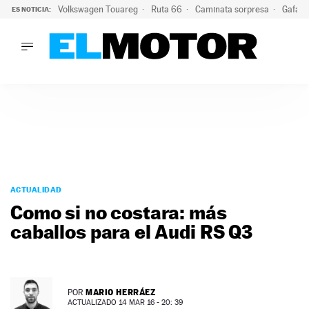
Volkswagen Touareg
Ruta 66
Caminata sorpresa
Gafas 
ES NOTICIA:
LO ÚLTIMO
Ni se te ocurra usar las gafas del eclipse al volante: el moti
LO ÚLTIMO
Ni se te ocurra usar las gafas del eclipse al volante: el motiv
ACTUALIDAD
ELÉCTRICOS
CONDUCIR
PRUEBAS
Saltar
VIRALES
al
ACTUALIDAD
PODCAST
contenido
Como si no costara: más
MOTOS
caballos para el Audi RS Q3
TECNOLOGÍA
SUPERCOCHES
MOTORTV
PREMIOS
MARIO HERRÁEZ
POR
SERVICIOS
ACTUALIZADO 14 MAR 16 - 20: 39