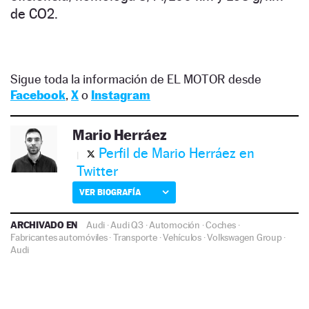
de CO2.
Sigue toda la información de EL MOTOR desde
Facebook
,
X
o
Instagram
Mario Herráez
Perfil de Mario Herráez en
Twitter
VER BIOGRAFÍA
ARCHIVADO EN
Audi
·
Audi Q3
·
Automoción
·
Coches
·
Fabricantes automóviles
·
Transporte
·
Vehículos
·
Volkswagen Group
·
Audi