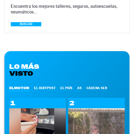
Encuentra los mejores talleres, seguros, autoescuelas,
neumáticos…
BUSCAR
LO MÁS
VISTO
ELMOTOR
EL HUFFPOST
EL PAÍS
AS
CADENA SER
1
2