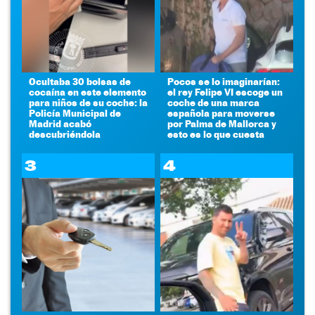
Ocultaba 30 bolsas de
Pocos se lo imaginarían:
cocaína en este elemento
el rey Felipe VI escoge un
para niños de su coche: la
coche de una marca
Policía Municipal de
española para moverse
Madrid acabó
por Palma de Mallorca y
descubriéndola
esto es lo que cuesta
3
4