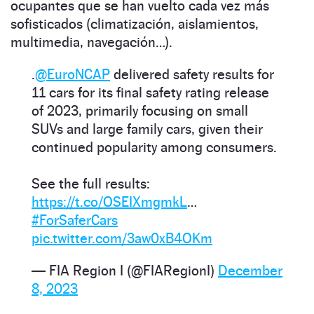
ocupantes que se han vuelto cada vez más
sofisticados (climatización, aislamientos,
multimedia, navegación…).
.
@EuroNCAP
delivered safety results for
11 cars for its final safety rating release
of 2023, primarily focusing on small
SUVs and large family cars, given their
continued popularity among consumers.
See the full results:
https://t.co/OSEIXmgmkL
…
#ForSaferCars
pic.twitter.com/3aw0xB4OKm
— FIA Region I (@FIARegionI)
December
8, 2023