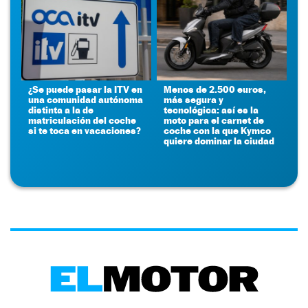
¿Se puede pasar la ITV en
Menos de 2.500 euros,
una comunidad autónoma
más segura y
distinta a la de
tecnológica: así es la
matriculación del coche
moto para el carnet de
si te toca en vacaciones?
coche con la que Kymco
quiere dominar la ciudad