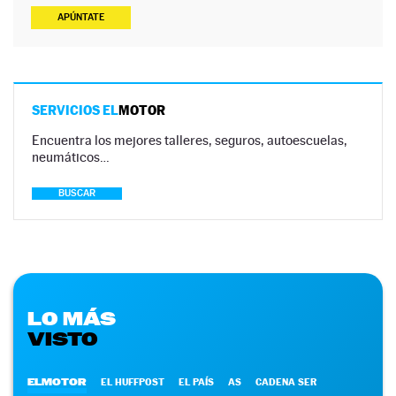
APÚNTATE
SERVICIOS EL
MOTOR
Encuentra los mejores talleres, seguros, autoescuelas,
neumáticos…
BUSCAR
LO MÁS
VISTO
ELMOTOR
EL HUFFPOST
EL PAÍS
AS
CADENA SER