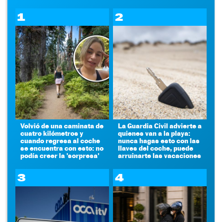
1
2
Volvió de una caminata de
La Guardia Civil advierte a
cuatro kilómetros y
quienes van a la playa:
cuando regresa al coche
nunca hagas esto con las
se encuentra con esto: no
llaves del coche, puede
podía creer la 'sorpresa'
arruinarte las vacaciones
3
4