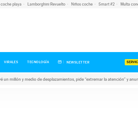
 coche playa
Lamborghini Revuelto
Niños coche
Smart #2
Multa con
SERVIC
VIRALES
TECNOLOGÍA
NEWSLETTER
revé un millón y medio de desplazamientos, pide “extremar la atención” y anu
n millón y medio de desplazamientos, pide “extremar la atención”