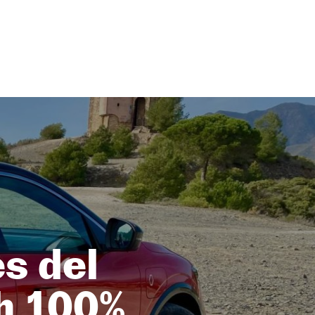
s del
h 100%