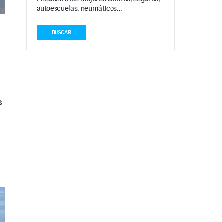
autoescuelas, neumáticos…
BUSCAR
s
e