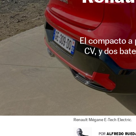
El compacto a 
CV, y dos bat
Renault Mégane E-Tech Electric.
ALFREDO RUED
POR