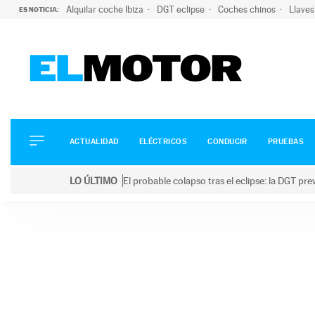
Alquilar coche Ibiza
DGT eclipse
Coches chinos
Llaves
ES NOTICIA:
ACTUALIDAD
ELÉCTRICOS
CONDUCIR
ACTUALIDAD
ELÉCTRICOS
CONDUCIR
PRUEBAS
PRUEBAS
Saltar
VIRALES
LO ÚLTIMO
El probable colapso tras el eclipse: la DGT p
al
PODCAST
LO ÚLTIMO
El probable colapso tras el eclipse: la DGT prevé u
contenido
MOTOS
TECNOLOGÍA
SUPERCOCHES
MOTORTV
PREMIOS
SERVICIOS