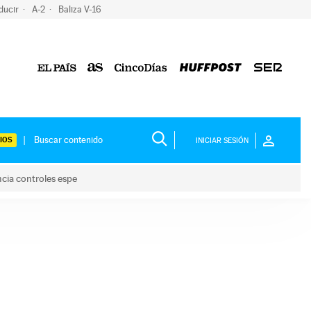
ducir
A-2
Baliza V-16
IOS
INICIAR SESIÓN
ncia controles espe
 y anuncia controles espe