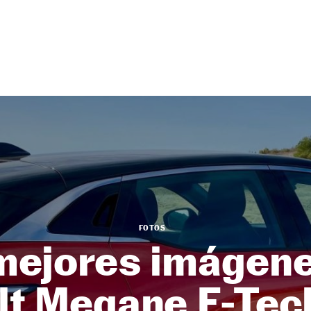
FOTOS
mejores imágene
lt Megane E-Tec