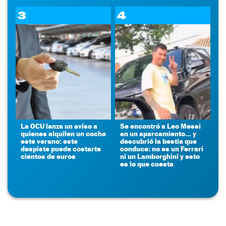
3
4
La OCU lanza un aviso a
Se encontró a Leo Messi
quienes alquilen un coche
en un aparcamiento... y
este verano: este
descubrió la bestia que
despiste puede costarte
conduce: no es un Ferrari
cientos de euros
ni un Lamborghini y esto
es lo que cuesta