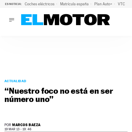
Coches eléctricos
Matrícula españa
Plan Auto+
VTC
ES NOTICIA:
LO ÚLTIMO
La Lista Blanca del Programa Auto+: todos los coches eléct
LO ÚLTIMO
La Lista Blanca del Programa Auto+: todos los coches eléctr
ACTUALIDAD
ELÉCTRICOS
CONDUCIR
PRUEBAS
Saltar
VIRALES
al
ACTUALIDAD
PODCAST
contenido
“Nuestro foco no está en ser
MOTOS
número uno”
TECNOLOGÍA
SUPERCOCHES
MOTORTV
PREMIOS
MARCOS BAEZA
POR
SERVICIOS
19 MAR 13 - 19: 46