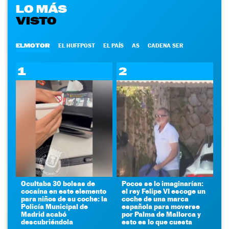
LO MÁS
VISTO
ELMOTOR
EL HUFFPOST
EL PAÍS
AS
CADENA SER
1
2
Ocultaba 30 bolsas de
Pocos se lo imaginarían:
cocaína en este elemento
el rey Felipe VI escoge un
para niños de su coche: la
coche de una marca
Policía Municipal de
española para moverse
Madrid acabó
por Palma de Mallorca y
descubriéndola
esto es lo que cuesta