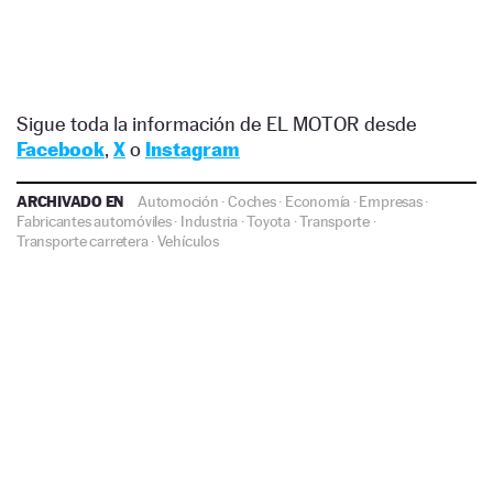
Sigue toda la información de EL MOTOR desde
Facebook
,
X
o
Instagram
ARCHIVADO EN
Automoción
·
Coches
·
Economía
·
Empresas
·
Fabricantes automóviles
·
Industria
·
Toyota
·
Transporte
·
Transporte carretera
·
Vehículos