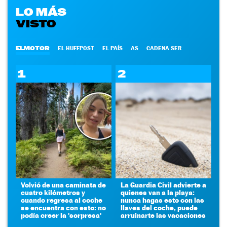
LO MÁS
VISTO
ELMOTOR
EL HUFFPOST
EL PAÍS
AS
CADENA SER
1
2
Volvió de una caminata de
La Guardia Civil advierte a
cuatro kilómetros y
quienes van a la playa:
cuando regresa al coche
nunca hagas esto con las
se encuentra con esto: no
llaves del coche, puede
podía creer la 'sorpresa'
arruinarte las vacaciones