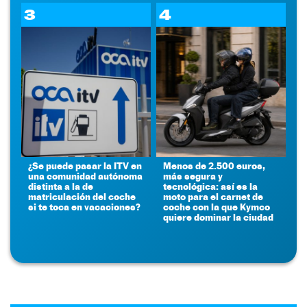
3
4
¿Se puede pasar la ITV en
Menos de 2.500 euros,
una comunidad autónoma
más segura y
distinta a la de
tecnológica: así es la
matriculación del coche
moto para el carnet de
si te toca en vacaciones?
coche con la que Kymco
quiere dominar la ciudad