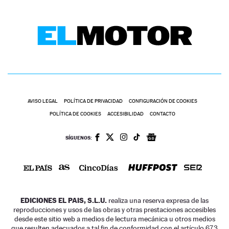
AVISO LEGAL
POLÍTICA DE PRIVACIDAD
CONFIGURACIÓN DE COOKIES
POLÍTICA DE COOKIES
ACCESIBILIDAD
CONTACTO
SÍGUENOS:
EDICIONES EL PAIS, S.L.U.
realiza una reserva expresa de las
reproducciones y usos de las obras y otras prestaciones accesibles
desde este sitio web a medios de lectura mecánica u otros medios
que resulten adecuados a tal fin de conformidad con el artículo 67.3