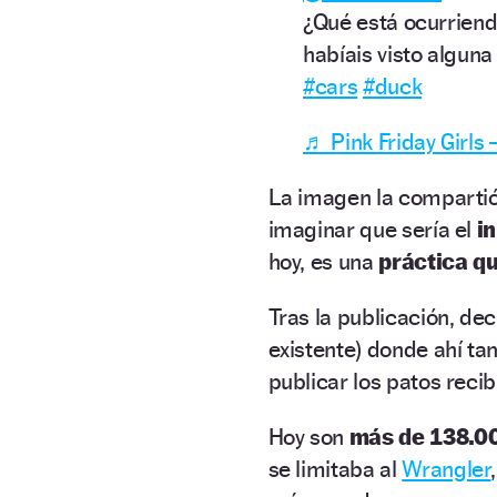
¿Qué está ocurriend
habíais visto alguna
#cars
#duck
♬ Pink Friday Girls 
La imagen la comparti
imaginar que sería el
i
hoy, es una
práctica qu
Tras la publicación, d
existente) donde ahí t
publicar los patos recib
Hoy son
más de 138.00
se limitaba al
Wrangler