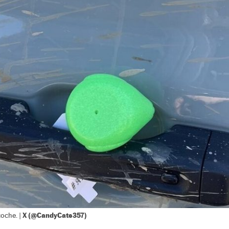
X (@CandyCats357)
coche. |