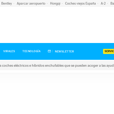
Bentley
Aparcar aeropuerto
Hongqi
Coches viejos España
A-2
Ba
SERVIC
VIRALES
TECNOLOGÍA
NEWSLETTER
s coches eléctricos e híbridos enchufables que se pueden acoger a las ayu
hes eléctricos e híbridos enchufables que se pueden acoger a la