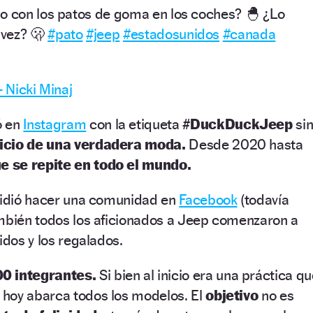
o con los patos de goma en los coches? 🐣 ¿Lo
 vez? 🫢
#pato
#jeep
#estadosunidos
#canada
– Nicki Minaj
ó en
Instagram
con la etiqueta
#DuckDuckJeep
si
nicio de una verdadera moda.
Desde 2020 hasta
e se repite en todo el mundo.
ecidió hacer una comunidad en
Facebook
(todavía
ambién todos los aficionados a Jeep comenzaron a
idos y los regalados.
0 integrantes.
Si bien al inicio era una práctica q
, hoy abarca todos los modelos. El
objetivo
no es