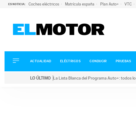
Coches eléctricos
Matrícula españa
Plan Auto+
VTC
ES NOTICIA:
ACTUALIDAD
ELÉCTRICOS
CONDUCIR
ACTUALIDAD
ELÉCTRICOS
CONDUCIR
PRUEBAS
PRUEBAS
Saltar
VIRALES
LO ÚLTIMO
La Lista Blanca del Programa Auto+: todos lo
al
PODCAST
LO ÚLTIMO
La Lista Blanca del Programa Auto+: todos los coc
contenido
MOTOS
TECNOLOGÍA
SUPERCOCHES
MOTORTV
PREMIOS
SERVICIOS