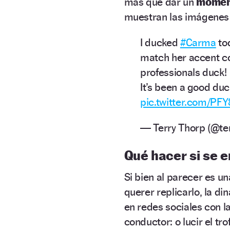
más que dar un
moment
muestran las imágenes d
I ducked
#Carma
tod
match her accent co
professionals duck!
It’s been a good du
pic.twitter.com/P
— Terry Thorp (@te
Qué hacer si se e
Si bien al parecer es 
querer replicarlo, la d
en redes sociales con l
conductor: o lucir el tro