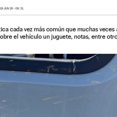
9 JUN 26 - 08: 31
ctica cada vez más común que muchas veces a
obre el vehículo un juguete, notas, entre otro