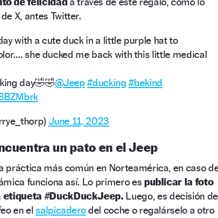
o de felicidad
a través de este regalo, como lo
e X, antes Twitter.
ay with a cute duck in a little purple hat to
lor…. she ducked me back with this little medical
cking day🤣🤣
@Jeep
#ducking
#bekind
FY8BZMbrk
rrye_thorp)
June 11, 2023
ncuentra un pato en el Jeep
una práctica más común en Norteamérica, en caso d
inámica funciona así. Lo primero es
publicar la foto
a
etiqueta #DuckDuckJeep.
Luego, es decisión de
feo en el
salpicadero
del coche o regalárselo a otro