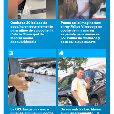
Ocultaba 30 bolsas de
Pocos se lo imaginarían:
cocaína en este elemento
el rey Felipe VI escoge un
para niños de su coche: la
coche de una marca
Policía Municipal de
española para moverse
Madrid acabó
por Palma de Mallorca y
descubriéndola
esto es lo que cuesta
3
4
La OCU lanza un aviso a
Se encontró a Leo Messi
quienes alquilen un coche
en un aparcamiento... y