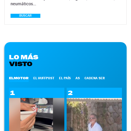
neumáticos…
BUSCAR
LO MÁS
VISTO
ELMOTOR
EL HUFFPOST
EL PAÍS
AS
CADENA SER
1
2